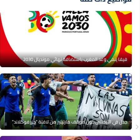
فيفا ينفي وعد المغرب باستضافة نهائي مونديال 2030
جدل في الأرجنتين حول موقف مارتينيز من لافتة “جزر فوكلاند”