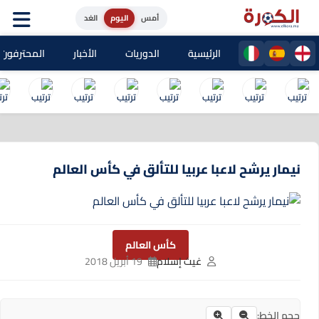
أمس
اليوم
الغد
الرئيسية
الدوريات
الأخبار
المحترفون المغا
نيمار يرشح لاعبا عربيا للتألق في كأس العالم
كأس العالم
غيث إسلام
19 أبريل 2018
حجم الخط: