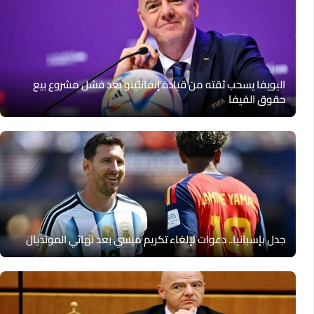
اليويفا يسحب ثقته من قيادة إنفانتينو بعد فشل مشروع بيع
حقوق الفيفا
جدل بإسبانيا.. دعوات لإلغاء تكريم ميسي بعد نهائي المونديال