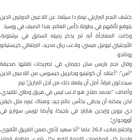
كشف النجم البرازيلي نيمار دا سيلفا، عن اللاعبين الدوليين الذين
يتوقع تألقهم في بطولة كأس العالم، هذا الصيف في روسيا.
وكانت المفاجأة أنه لم يذكر زميله السابق في برشلونة،
الأرجنتيني ليونيل ميسي، ولاعب ريال مدريد، البرتغالي كريستيانو
رونالدو.
وقال نجم باريس سان جيرمان، في تصريحات نقلتها صحيفة
“آس”: “أعتقد أن كوتينيو وجابرييل خيسوس، من اللاعبين الذين
سيحدثون فرقاً، آمل أن يفعلا ذلك من أجل البرازيل”.نيم
وأضاف: “محمد صلاح هو لاعب ليس في فريق وطني تقليدي،
لكن يمكنه أن يحظى بكأس عالم جيد، وهناك غيره مثل كيفن
دي بروين وإيدين هازارد في بلجيكا، وأيضا لويس سواريز في
أوروجواي”.
واختتم صاحب الـ26 عاما “أنا سعيد لأنني ضمن الفريق الأقوى،
ولدينا كل المقومات اللازمة للفوز بكل شيء، وإظهار قوتنا،