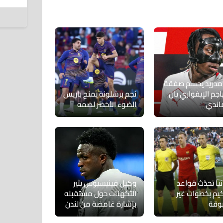
7 أغسطس 2026
 مدريد يحسم صفقة
اجم الإيفواري يان
نجم برشلونة يمنح باريس
اندي
الضوء الأخضر لضمه
يا تحدّث قواعد
وكيل فينيسيوس يثير
كيم بخطوات غير
التكهنات حول مستقبله
وقة
بإشارة غامضة من لندن