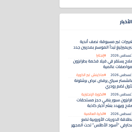
لأخبار
غييرات غير مسبوقة: نصف أندية
بريميرليغ تبدأ الموسم بمدربين جدد
#إنجلترا
لاح يستقر في فيلا فخمة بطرابزون
مواصفات عالمية
#ماكينش غير الكورة
انشستر سيتي يرفض عرض برشلونة
لأول لضم رودري
#الكورة الإنجليزية
رابزون سبور ينفي حجز مستحقات
اح ويهدد بنشر أخبار كاذبة
#الكرة العالمية
طلاقة الدوريات الأوروبية تضع
حترفي “أسود الأطلس” تحت المجهر