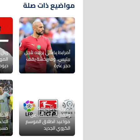
مواضيع ذات صلة
أمرابط يضحي براتبه لأجل
ريال
بيتيس.. وفنربخشة يقف
المه
حجر عثرة
ديوم
الدوريات الأوروبية
والقارية.. الكشف عن
إسبان
مواعيد انطلاق الموسم
التح
الكروي الجديد
مسب