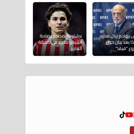
س يهاجم ريال مدريد
برشلونة يصطدم بصلابة
ا بعد بيان حول
أتلتيكو مدريد في صفقة
ع “فيفا”
ألفاريز