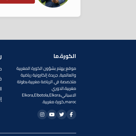
الكورة.ما
ر
م
موقع يهتم بشؤون الكورة المغربية
والعالمية, جريدة إلكترونية رياضية
ف
متخصصة في الرياضة مغربية،بطولة
ا
مغربية،الدوري
الاسباني،Elkora,Elbotola,Elkora
إ
maroc,كورة مغربية.