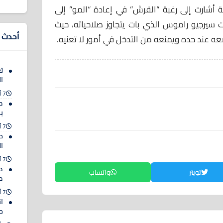
ة أشارت إلى رغبة “القرش” في إعادة “المو” إلى
ت سيرجيو راموس الذي بات يتجاوز صلاحياته، حيث
أحدث ا
ضعه عند حده ويمنعه من التدخل في أمور لا تعنيه.
ت
ال
7 أغسطس 2026
ص
ب
7 أغسطس 2026
م
ا
7 أغسطس 2026
ط
تويتر
واتساب
صل
7 أغسطس 2026
ان
م