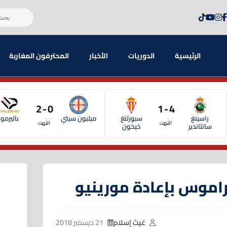
الرئيسية
الدوريات
الأخبار
المحترفون المغاربة
0 - 2
4 - 1
راسينغ
سبورتنغ
ميلبون سيتي
باليرمو
انتهت
انتهت
سانتاندير
خيخون
راموس بإعادة مورينيو
غيث إسلام
21 ديسمبر 2018