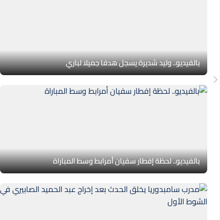
بالفيديو.. وليد شديرة يسجل هدفا جميلا لباري
بالفيديو.. لحظة إفطار سفيان أمرابط وسط المباراة