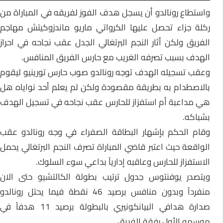
واستطاع رونالدو أن يسجل هدف الفوز لفريقه في المباراة من
ركلة جزاء تحصل عليها الكرواتي ماريو ماندزوكيتش مهاجم
الفريق ولكن أثار النجم البرتغالي الجدل عقب نجاحه في احراز
الهدف بسبب تصرفه الغريب مع حارس الفريق المنافس.
وعقب تسجيله الهدف توجه رونالدو صوب حارس تورينيو ليقوم
بالاصطدام به بطريقة مقصودة ولكن لم يعلم أحد نواياه هل
هي مداعبة أم استفزاز للحارس عقب نجاحه في تسجيل الهدف
بشباكه.
وقام الحكم بإشهار البطاقة الصفراء في وجه رونالدو عقب
الواقعة حيث اعتبر قاضي المباراة تصرف النجم البرتغالي يحمل
الاستفزاز للحارس وعاقبه إدارياً بداعي سوء السلوك.
ويتصدر يوفنتوس جدول ترتيب بطولة الكالتشيو حتى الان
منفرداً وبدون منافس برصيد 46 نقطة فيما يحتل رونالدو
صدارة هدافي البيانكونيري بالبطولة برصيد 11 هدفاً في
موسمه الأول رفقة الفريق.