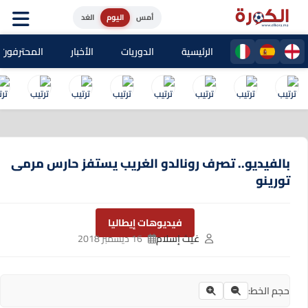
أمس
اليوم
الغد
الرئيسية
الدوريات
الأخبار
المحترفون المغا
بالفيديو.. تصرف رونالدو الغريب يستفز حارس مرمى
تورينو
فيديوهات إيطاليا
غيث إسلام
16 ديسمبر 2018
حجم الخط: