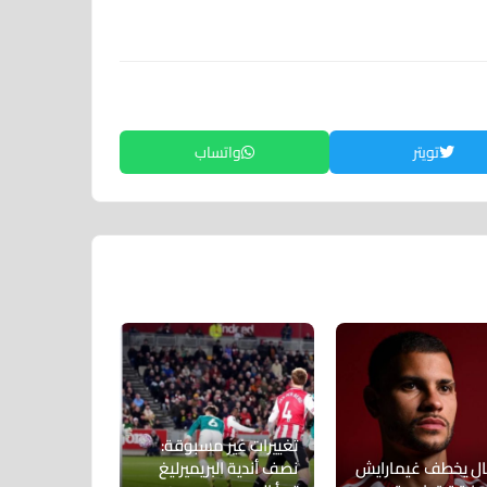
تويتر
واتساب
تغييرات غير مسبوقة:
ال يخطف غيمارايش
نصف أندية البريميرليغ