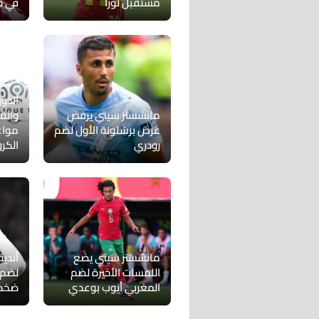
مستقبل لوزا
في ص
الدور
مانشستر سيتي يرفض
والق
عرض برشلونة الأول لضم
مواع
رودري
الكر
مانشستر سيتي يضع
أندية
اللمسات الأخيرة لضم
لضم 
المغربي أيوب بوعدي
ضخم