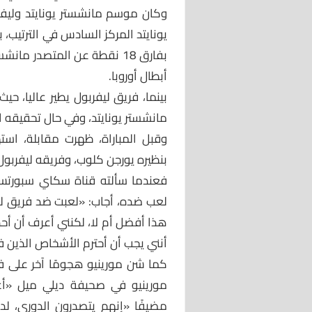
وكان موسم مانشستر يونايتد وليفرب
بفارق 18 نقطة عن المتصدر م
أبطال أوروبا.
بينما، فريق ليفربول يطير عاليا، حيث
مانشستر يونايتد، وفي حال تحقيقه ال
وقبل المباراة، ظهرت مقابلة، استه
بنظيره يورجن كلوب، وفريقه ليفربو
فعندما سألته قناة سكاي سبورتس
لعب ضده، أجاب: «لعبت ضد فريق ليفر
هذا أفضل أم لا، لكنني أعرف أن أحدهم 
أنني يجب أن أحترم الأشخاص الذين ف
كما شن مورينيو هجومًا آخر على فر
مورينيو في صحيفة ديلي ميل «أع
مضيفًا «إنهم يتصدرون الدوري، 