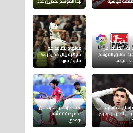
فقة قياسية
تبدأ الموسم بمدربين جدد
يات الأوروبية
ارية.. الكشف عن
فولهام يتعاقد مع
يد انطلاق الموسم
موهبة ريال مدريد بـ42
وي الجديد
مليون يورو
 إنجليزية تتسابق
عملاق إنجلترا يقترب من
بلال الخنوس بعرض
حسم صفقة أيوب
بوعدي