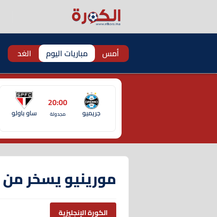
أمس
مباريات اليوم
الغد
20:00
جريميو
ساو باولو
مجدولة
مورينيو يسخر من 
الكورة الإنجليزية