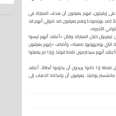
8 أغسطس 2026
على إيفرتون، فهم يعرفون أن هدف المباراة في
لاً (ضد بورنموث) وهم يعرفون ضد نابولي أنهم قد
واني الأخيرة».
 ليفربول خلال المباراة، وقال «أعتقد أنهم ليسوا
اراة التي يواجهونها صعبة»، وأضاف «إنهم يعرفون
أعتقد أنهم سيحترمون نقاط قوتنا. وإذا لم يفعلوا
نقطة إذا كانوا يريدون أن يكونوا أبطالاً. أعتقد
نشستر يونايتد. يعرفون أن بإمكاننا الذهاب إلى