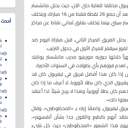
ول مختلفا للغاية حتى الآن، حيث يحتل مانشستر
يونايتد المركز السادس في الترتيب، بعد أن جمع 26 نقطة فقط من 16 مباراة، ويتخلف
أحدث ا
انشستر سيتي بينما يتخلف بفارق ثماني نقاط عن مراكز
 يحتل الفريق المركز الثاني، قبل مباراة اليوم ضد
ش
ت
فوز سيقفز للمركز الأول في جدول الترتيب.
8 أغسطس 2026
زأ خلالها جوزيه مورينيو مدرب مانشستر يونايتد
آ
ل لعدم فوزهم بأي بطولات في السنوات الأخيرة.
د
8 أغسطس 2026
 إذا كان هذا أفضل فريق في ليفربول كان قد
بول الذي كان بطلا لأوروبا، لا أعرف ما إذا كان
و
كان بطلاً أوروبياً، وهذا لا يربح شيئاً. لذا أعتقد
8 أغسطس 2026
ر
علوا ذلك».
م
يق ليفربول، واصفًا إياه بـ «المحظوظين»، وقال
8 أغسطس 2026
مو
تقد أنهم بالطبع واثقون جدا بشأن أنفسهم»،
ق
لديهم هذا الشعور «المحظوظين» حيث كل شيء