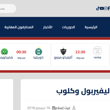
الرئيسية
الدوريات
الأخبار
المحترفون المغاربة
00:30
22:30
remo
أتليتيكو مينيرو
كوريتيبا
شابيكوين
مجدولة
مجدولة
ليفيربول وكلوب
غيث إسلام
16 ديسمبر 2018