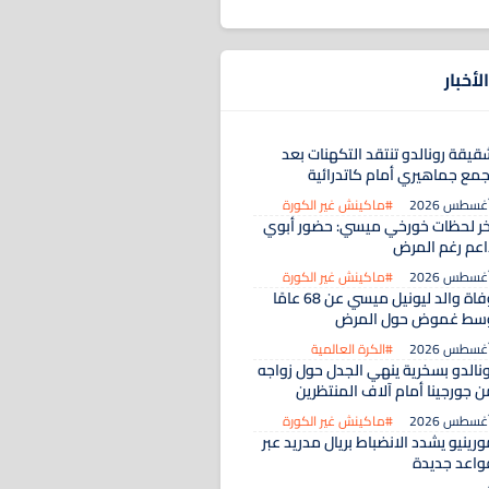
لأخبار
قيقة رونالدو تنتقد التكهنات بعد
جمع جماهيري أمام كاتدرائية
#ماكينش غير الكورة
خر لحظات خورخي ميسي: حضور أبوي
اعم رغم المرض
#ماكينش غير الكورة
وفاة والد ليونيل ميسي عن 68 عامًا
سط غموض حول المرض
#الكرة العالمية
ونالدو بسخرية ينهي الجدل حول زواجه
ن جورجينا أمام آلاف المنتظرين
#ماكينش غير الكورة
رينيو يشدد الانضباط بريال مدريد عبر
واعد جديدة