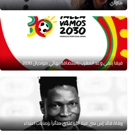
هاواي
فيفا ينفي وعد المغرب باستضافة نهائي مونديال 2030
وفاة قائد إس سي فيلا الأوغندي متأثراً بإصابات اعتداء