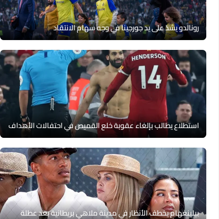
رونالدو يشدّ على يد جورجينا في وجه سهام الانتقاد
استطلاع يطالب بإلغاء عقوبة خلع القميص في احتفالات الأهداف
بيلينغهام يخطف الأنظار في مدينة ملاهي بريطانية بعد عطلة