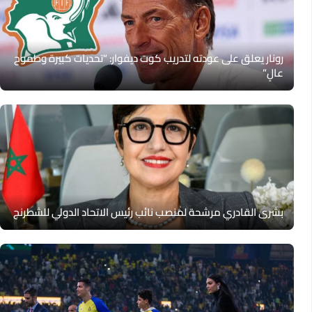
رونار يعلق على عودته لتدريب كوت ديفوار: “تحديات كبيرة وطموح
عالٍ”
بشرى القادري مرشحة لمنصب نائب رئيس الاتحاد الدولي للشطرنج