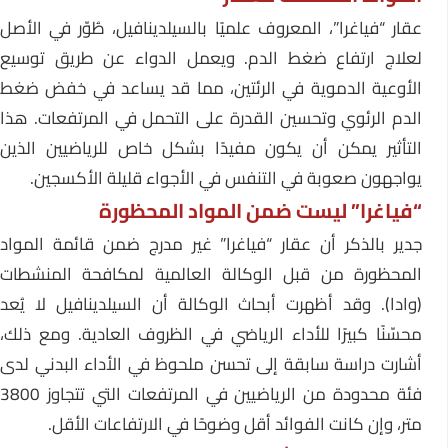
عقار “فياغرا”، المعروف علميًا بالسيلدينافيل، طُوّر في الأصل
لعلاج ارتفاع ضغط الدم. ويعمل الدواء عن طريق توسيع
الأوعية الدموية في الرئتين، مما قد يساعد في خفض ضغط
الدم الرئوي وتحسين القدرة على التحمل في المرتفعات. هذا
التأثير يمكن أن يكون مفيدًا بشكل خاص للرياضيين الذين
يواجهون صعوبة في التنفس في الأجواء قليلة الأكسجين.
“فياغرا” ليست ضمن المواد المحظورة
جدير بالذكر أن عقار “فياغرا” غير مدرج ضمن قائمة المواد
المحظورة من قبل الوكالة العالمية لمكافحة المنشطات
(وادا). وقد أظهرت أبحاث الوكالة أن السيلدينافيل لا يُعد
محسّنًا كبيرًا للأداء الرياضي في الظروف العادية. ومع ذلك،
أشارت دراسة سابقة إلى تحسن ملحوظ في الأداء البدني لدى
فئة محدودة من الرياضيين في المرتفعات التي تتجاوز 3800
متر، وإن كانت الفوائد أقل وضوحًا في الارتفاعات الأقل.