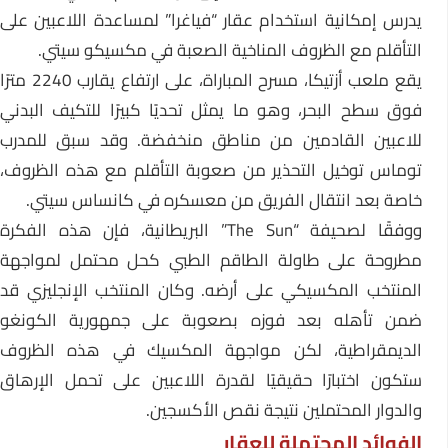
يدرس إمكانية استخدام عقار “فياغرا” لمساعدة اللاعبين على
التأقلم مع الظروف المناخية الصعبة في مكسيكو سيتي.
يقع ملعب أزتيكا، مسرح المباراة، على ارتفاع يقارب 2240 مترًا
فوق سطح البحر، وهو ما يمثل تحديًا كبيرًا للتكيف البدني
للاعبين القادمين من مناطق منخفضة. وقد سبق للمدرب
توماس توخيل التحذير من صعوبة التأقلم مع هذه الظروف،
خاصة بعد انتقال الفريق من معسكره في كانساس سيتي.
ووفقًا لصحيفة “The Sun” البريطانية، فإن هذه الفكرة
مطروحة على طاولة الطاقم الطبي كحل محتمل لمواجهة
المنتخب المكسيكي على أرضه. وكان المنتخب الإنجليزي قد
ضمن تأهله بعد فوزه بصعوبة على جمهورية الكونغو
الديمقراطية، لكن مواجهة المكسيك في هذه الظروف
ستكون اختبارًا حقيقيًا لقدرة اللاعبين على تحمل الإرهاق
والدوار المحتملين نتيجة نقص الأكسجين.
الفوائد المحتملة للعقار