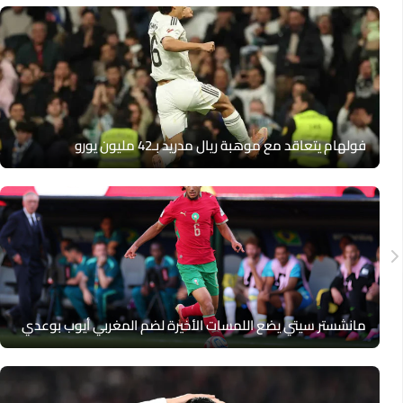
فولهام يتعاقد مع موهبة ريال مدريد بـ42 مليون يورو
مانشستر سيتي يضع اللمسات الأخيرة لضم المغربي أيوب بوعدي