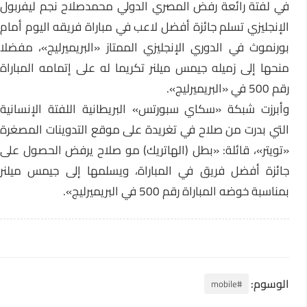
في لفتة رائعة رفض المصري الدولي محمدصلاح نجم ليفربول
الإنجليزي تسلم جائزة أفضل لاعب في مباراة فريقه اليوم أمام
بورنموث في الدوري الإنجليزي الممتاز «البريميرليج»، مفضلا
منحها إلى زميله جيمس ميلنر تكريما له على إتمامه المباراة
رقم 500 في «البريميرليج».
وأبرزت شبكة «سكاي سبورتس» البريطانية اللفتة الإنسانية
التي بدرت من صلاح في تغريدة على موقع التدوينات المصغرة
«تويتر»، قائلة: «بطل (الهاتريك) مو صلاح يرفض الحصول على
جائزة أفضل فريق في المباراة، ويسلمها إلى جيمس ميلنر
بمناسبة خوضه المباراة رقم 500 في البريميرليج».
الوسوم:
#mobile