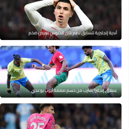
أندية إنجليزية تتسابق لضم بلال الخنوس بعرض ضخم
عملاق إنجلترا يقترب من حسم صفقة أيوب بوعدي