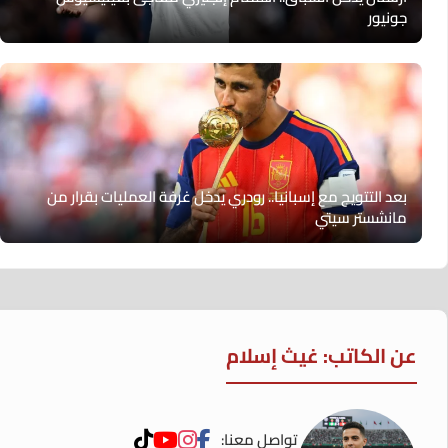
جونيور
بعد التتويج مع إسبانيا.. رودري يدخل غرفة العمليات بقرار من
مانشستر سيتي
عن الكاتب: غيث إسلام
تواصل معنا: