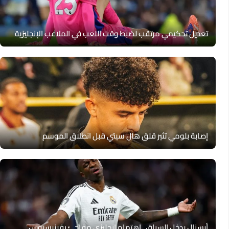
تعديل تحكيمي مرتقب لضبط وقت اللعب في الملاعب الإنجليزية
إصابة بلومي تثير قلق هال سيتي قبل انطلاق الموسم
أرسنال يدخل السباق.. اهتمام إنجليزي مفاجئ بفينيسيوس