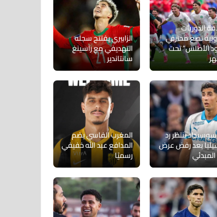
قة الدوريات
روبية تضع محترفي
الزابيري يفتتح سجله
د الأطلس” تحت
التهديفي مع راسينغ
هر
سانتاندير
سوسيداد ينتظر رد
المغرب الفاسي يضم
يليا بعد رفض عرض
المدافع عبد الله خفيفي
المبدئي
رسميًا