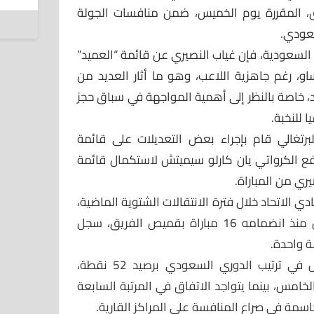
7 أغسطس 2026
اق، المقررة يوم الخميس، ضمن منافسات الجولة
سعودي.
” السعودية، فإن غياب النصيري عن قائمة “العميد”
و، رغم جاهزية اللاعب، وهو ما أثار العديد من
د، خاصة بالنظر إلى أهمية المواجهة في سباق حجز
 للنخبة.
برتغالي قام بإجراء بعض التعديلات على قائمة
فع الكرواتي يان كارلو سيميتش لاستكمال قائمة
ري من المباراة.
ي الاتحاد خلال فترة الانتقالات الشتوية الماضية،
قادماً من فنربخشة التركي، وخاض منذ انضمامه 16 مباراة بقميص الفريق، سجل
ويحتل الاتحاد حالياً المركز السادس في ترتيب الدوري السعودي برصيد 52 نقطة،
لخامس، بينما يتواجد الاتفاق في المرتبة السابعة