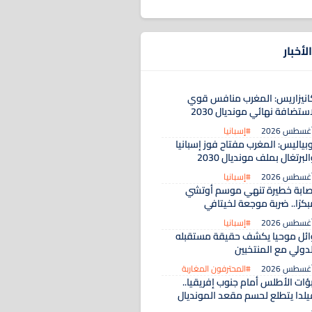
لأخبار
انيزاريس: المغرب منافس قوي
ستضافة نهائي مونديال 2030
#إسبانيا
بياليس: المغرب مفتاح فوز إسبانيا
لبرتغال بملف مونديال 2030
#إسبانيا
صابة خطيرة تنهي موسم أوتشي
كرًا.. ضربة موجعة لخيتافي
#إسبانيا
ائل موحيا يكشف حقيقة مستقبله
لدولي مع المنتخبين
#المحترفون المغاربة
بؤات الأطلس أمام جنوب إفريقيا..
يلدا يتطلع لحسم مقعد المونديال