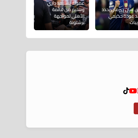
عموتة يستبعد داري
س سان جيرمان يحدد
وسليم من قائمة
 عودة حكيمي
الأهلي لمواجهة
يبات
برشلونة