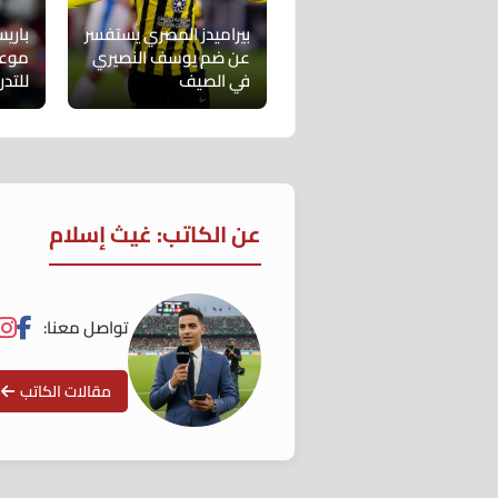
بيراميدز المصري يستفسر
باري
عن ضم يوسف النصيري
موعد
في الصيف
للتدر
عن الكاتب: غيث إسلام
تواصل معنا:
مقالات الكاتب