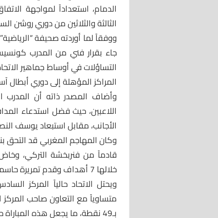
الدمام، استعداداً لمواجهة الاتف
الثالثة والثلاثين من دوري روشن ال
ووفقاً لما أوردته صحيفة “الرياضية
جاء بقرار فني من المدرب كونسيسا
التساؤلات في أوساط جماهير الاتحا
المراكز المؤهلة إلى دوري أبطال آسيا
وأضاف المصدر ذاته أن المدرب ال
اللاعبين، حيث فضل استدعاء المدا
الأجانب، مقابل استبعاد يوسف النصي
وكان المهاجم المغربي قد التحق بناد
خلالها 7 أهداف وقدم تمريرة حاسمة واحدة.
متساوياً مع التعاون صاحب المركز ا
بـ49 نقطة، ما يجعل هذه المباراة حاسمة في صراع المنافسة على المراكز القارية.