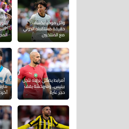
انطلا
وائل موحيا يكشف
الأو
حقيقة مستقبله الدولي
“أسو
مع المنتخبين
المج
أمرابط يضحي براتبه لأجل
ريال 
بيتيس.. وفنربخشة يقف
مارس
حجر عثرة
أكرد 