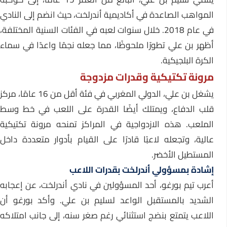
المواهب الصاعدة في أكاديمية أندرلخت، حيث انضم إلى النادي
في عام 2018. خلال سنوات لعبه في الفئات السنية المختلفة،
أظهر بن علي تطورًا ملحوظًا، مما جعله نجمًا واعدًا في سماء
الكرة البلجيكية.
مرونة تكتيكية وقدرات مزدوجة
يشغل بن علي، الدولي المغربي في فئة أقل من 16 عامًا، مركز
قلب الدفاع، ويمتلك أيضًا القدرة على اللعب في خط وسط
الملعب. هذه الازدواجية في المراكز تمنحه مرونة تكتيكية
عالية، وتجعله لاعبًا قادرًا على القيام بأدوار متعددة داخل
المستطيل الأخضر.
إشادة بمسؤولي أندرلخت بقدرات اللاعب
أعرب تيم بورغو، أحد المسؤولين في نادي أندرلخت، عن إعجابه
الشديد بالمستقبل الواعد لسليم بن علي. وأكد بورغو أن
اللاعب يتمتع بنضج استثنائي رغم صغر سنه، إلى جانب امتلاكه