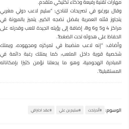
مهارات تقنية رفيعة وذكاء تكتيكي متقدم.
وقال بورغو في تصريحات للنادي: “سليم لاعب دولي مغربي
يتجاوز فئته العمرية بفضل نضجه الكبير. يتميز بالمرونة في
مراكز 4 و5 و6 و8، إضافة إلى رؤيته الجيدة للعب وقدرته على
الحفاظ على هدوئه تحت الضغط”.
وأضاف: “إنه لاعب منضبط في تمركزه ومجهوده، ويملك
شخصية قوية داخل الملعب، كما يمتلك رغبة دائمة في
المبادرة الهجومية، وهو ما يجعلنا نؤمن كثيرًا بإمكاناته
المستقبلية”.
الوسوم:
#أندرلخت
#سليم بن علي
#عقد احترافي