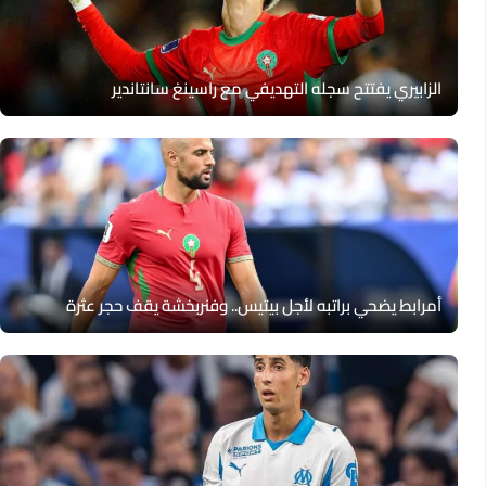
الزابيري يفتتح سجله التهديفي مع راسينغ سانتاندير
أمرابط يضحي براتبه لأجل بيتيس.. وفنربخشة يقف حجر عثرة