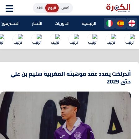
أمس
اليوم
الغد
الرئيسية
الدوريات
الأخبار
المحترفون المغا
أندرلخت يمدد عقد موهبته المغربية سليم بن علي
حتى 2029