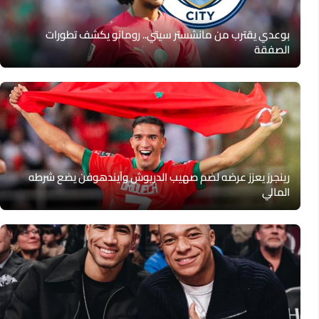
بوعدي يقترب من مانشستر سيتي.. رومانو يكشف تطورات
الصفقة
رينجرز يعزز عرضه لضم صهيب الدريوش وآيندهوفن يضع شرطه
المالي