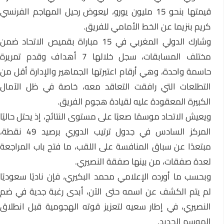
قيمتها بنحو 15 مليون يورو، ليعوض رحيل المهاجم الفرنسي
كريم بنزيما عن الخط الأمامي للفريق.
وشارك الدولي المغربي في 15 مباراة بقميص الاتحاد ضمن
مختلف المسابقات، سجل خلالها 7 أهداف وقدم تمريرة
حاسمة واحدة، وهي أرقام اعتبرتها الجماهير والإدارة أقل من
التطلعات التي رافقت التعاقد معه، خاصة في ظل الآمال
الكبيرة المعقودة عليه لقيادة هجوم الفريق.
ويعيش الاتحاد موسمًا صعبًا على مستوى النتائج، إذ يحتل حاليًا
المركز السادس في جدول ترتيب الدوري برصيد 49 نقطة،
مبتعدًا عن سباق المنافسة على اللقب، ما فتح باب المراجعة
لعدة صفقات، من بينها صفقة النصيري.
وبحسب ما أورده الإعلامي محمد البكيري، فإن ناديًا سعوديًا
لم يتم الكشف عن اسمه حتى الآن، أبدى رغبة جدية في ضم
النصيري، في إطار سعيه لتعزيز قوته الهجومية قبل انطلاق
الموسم الجديد.