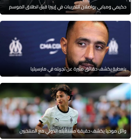
حكيمي ومبابي يواصلان التدريبات في إيبيزا قبل انطلاق الموسم
بنعطية يكشف حقائق مثيرة عن تجربته في مارسيليا
وائل موحيا يكشف حقيقة مستقبله الدولي مع المنتخبين