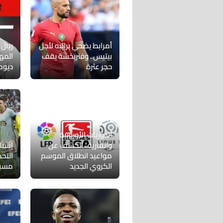
أمرابط يضحي براتبه لأجل
ريال
بيتيس.. وفنربخشة يقف
المه
حجر عثرة
ديوم
الدوريات الأوروبية
والقارية.. الكشف عن
إسبان
مواعيد انطلاق الموسم
التح
الكروي الجديد
مسب