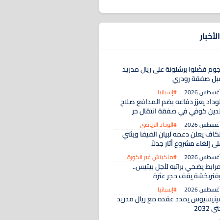
لأخبار
جوم فضّلوا برشلونة على ريال مدريد
بل صفقة رودري
#إسبانيا
لوداد يعزز دفاعه بضم المدافع صلاح
لدين كوفي في صفقة انتقال حر
#الوداد الرياضي
لكاف يعلن دعمه لبيان الفيفا ويثني
ى إلغاء مشروع أثار جدلاً
#ماكينش غير الكورة
رابط يضحي براتبه لأجل بيتيس..
فنربخشة يقف حجر عثرة
#إسبانيا
ينيسيوس يمدد عقده مع ريال مدريد
ى 2032