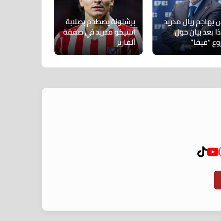
س يهاجم ريال مدريد
برشلونة يصطدم بصلابة
ا بعد بيان حول
أتلتيكو مدريد في صفقة
ع “فيفا”
ألفاريز