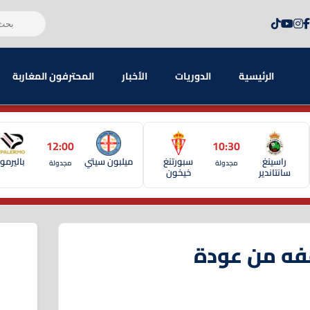
الرئيسية
الدوريات
الأخبار
المحترفون المغاربة
12:00
10:30
راسينغ
سبورتنغ
ميلبون سيتي
باليرمو
مجدولة
مجدولة
سانتاندير
خيخون
فه من عودة