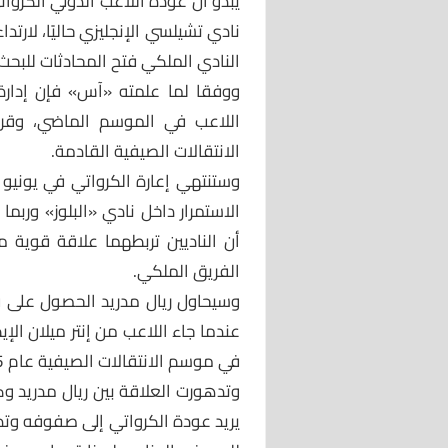
يبدو أن عودة اللاعب الدولي الكروا
نادي تشيلسي الإنجليزي حاليًا، لارت
النادي الملكي فتح المحادثات للبح
ووفقا لما علمته «آس» فإن إدار
اللاعب في الموسم الماضي، وقر
الانتقالات الصيفية القادمة.
الاستمرار داخل نادي «البلوز» وربم
أن الناديين تربطهما علاقة قوية 
الفريق الملكي.
في موسم الانتقالات الصيفية عام 2015.
وتدهورت العلاقة بين ريال مدريد و
يريد عودة الكرواتي إلى صفوفه وتدع