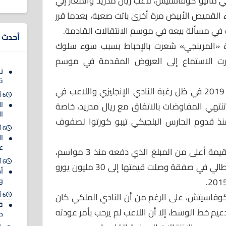
تي ماتيو كوفاستيش، لاعب ريال مدريد والمعار إلي
داء القميص الأبيض مرة أخرى باتت صعبة، بعدما قرر
ث في مسألة بيعه في موسم الانتقالات القادمة.
أحدث ا
ة «المرينجي» شعرت بالإحباط بسبب سوء سلوك
رت الاستماع إلى العروض المقدمة في موسم
ن
ق
وستنتهي إعارة الكرواتي في يونيو 2019 في ظل رغبة النادي الإنجليزي واللاعب في
6 أغسطس 2026
ا
ا تنتهي المفاوضات بالاتفاق مع ريال مدريد، خاصة
ا
منذ قدوم الحارس البلجيكي تيبو كورتوا لصفوف
6 أغسطس 2026
ا
عل
وسيحاول ريال مدريد الحصول على قيمة أعلى من المبلغ الذي دفعه منذ 3 مواسم،
6 أغسطس 2026
عندما جاء اللاعب من إنتر ميلان الإيطالي في صفقة وصلت قيمتها إلى 30 مليون يورو
أم
و
6 أغسطس 2026
كوفاسيتش، على الرغم من أن النادي الملكي كان
ف
يم خط الوسط، إلا أن اللاعب لم يرحب بأمر عودته
حت