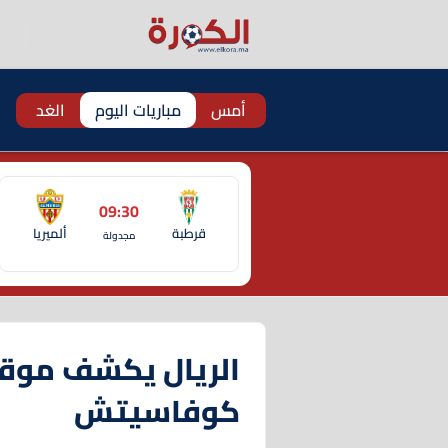
أمس
مباريات اليوم
الغد
09:30
قرطبة
ألميريا
مجدولة
الريال يكشف موق
كوفاسيتش