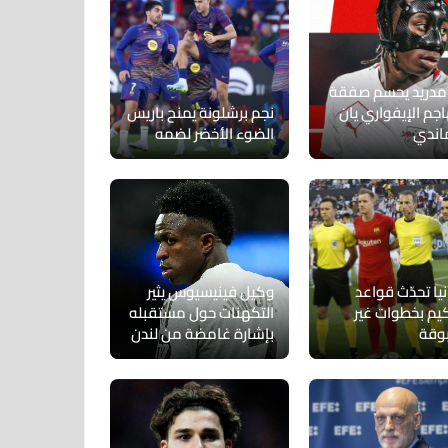
 مدريد يحسم صفقة
اجم الإيفواري يان
نجم برشلونة يمنح باريس
اندي
الضوء الأخضر لضمه
يا تحدّث قواعد
وكيل فينيسيوس يثير
كيم بخطوات غير
التكهنات حول مستقبله
وقة
بإشارة غامضة من لندن