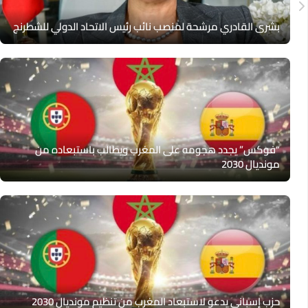
بشرى القادري مرشحة لمنصب نائب رئيس الاتحاد الدولي للشطرنج
“فوكس” يجدد هجومه على المغرب ويطالب باستبعاده من
مونديال 2030
حزب إسباني يدعو لاستبعاد المغرب من تنظيم مونديال 2030