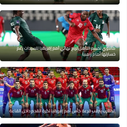
مالاوي تحسم التأهل لربع نهائي أمم إفريقيا للسيدات رغم
خسارتها أمام زامبيا
المغرب يترقب قرعة كأس أمم إفريقيا لكرة القدم داخل القاعة