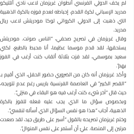
لم يخف الدولي الفرنسي أنطوان غريزمان لاعب نادي أتلتيكو
مدريد الإسباني لكرة القدم، إحباطه لعدم فوزه بالكرة الذهبية
التي ذهبت إلى الدولي الكرواتي لوكا مودريتش لاعب ريال
مدريد.
وقال غريزمان في تصريح صحفي، “الناس صوتت. مودريتش
يستحقها، لقد قدم موسما عظيما، أنا محبط بالطبع، لكني
سعيد بموسمي، لقد فزت بثلاثة ألقاب كنت أرغب في الفوز
بهم”.
وأكد غريزمان أنه كان من الضروري حضور الحفل، الذي أقيم بـ
“القصر الكبير” في العاصمة الفرنسية باريس رغم عدم تتويجه،
حيث قال “آخر شيء كنت أرغب فيه هو البقاء في منزلي”.
وبخصوص سؤال ما الذي يجب عليه فعله للفوز بالكرة
الذهبية، أجاب “هذا هو نفس السؤال الذي أسأله لنفسي”.
وختم غريزمان تصريحه بالقول “أسير على طريق جيد، لقد صعدت
مرتين إلى المنصة. عليّ أن أستمر على نفس المنوال”.