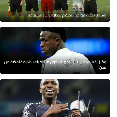
إسبانيا تحدّث قواعد التحكيم بخطوات غير مسبوقة
وكيل فينيسيوس يثير التكهنات حول مستقبله بإشارة غامضة من
لندن