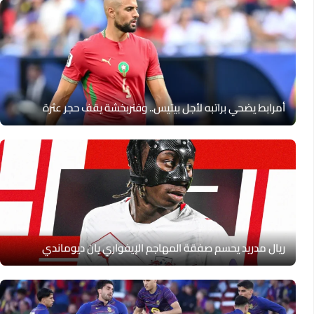
أمرابط يضحي براتبه لأجل بيتيس.. وفنربخشة يقف حجر عثرة
ريال مدريد يحسم صفقة المهاجم الإيفواري يان ديوماندي