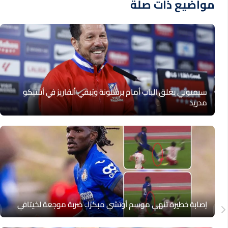
مواضيع ذات صلة
سيميوني يغلق الباب أمام برشلونة ويُبقي ألفاريز في أتلتيكو
مدريد
إصابة خطيرة تنهي موسم أوتشي مبكرًا.. ضربة موجعة لخيتافي