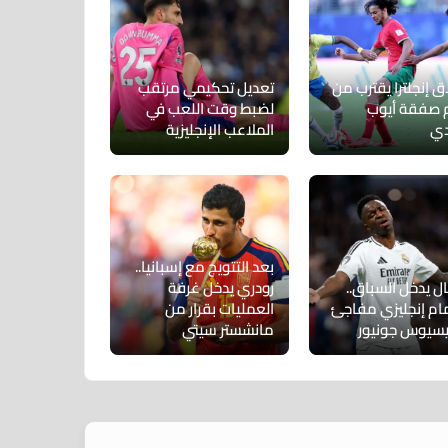
ق إنجلترا يقترب من
تعديل تحكيمي مرتقب
صفقة أيوب
لضبط وقت اللعب في
دي
الملاعب الإنجليزية
بعد التتويج مع إسبانيا..
ل يدخل السباق..
رودري يدخل غرفة
ام إنجليزي مفاجئ
العمليات بقرار من
يسيوس جونيور
مانشستر سيتي