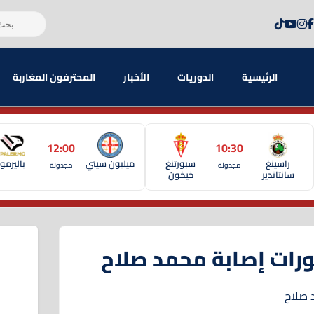
الرئيسية
الدوريات
الأخبار
المحترفون المغاربة
12:00
10:30
راسينغ
سبورتنغ
ميلبون سيتي
باليرمو
مجدولة
مجدولة
سانتاندير
خيخون
رات إصابة محمد صلاح