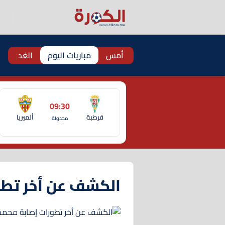
أمس
مباريات اليوم
الغد
09:30
قرطبة
ألميريا
مجدولة
الكشف عن أخر تطو