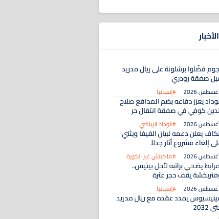
لأخبار
جوم فضّلوا برشلونة على ريال مدريد
بل صفقة رودري
#إسبانيا
لوداد يعزز دفاعه بضم المدافع صلاح
لدين كوفي في صفقة انتقال حر
#الوداد الرياضي
لكاف يعلن دعمه لبيان الفيفا ويثني
ى إلغاء مشروع أثار جدلاً
#ماكينش غير الكورة
رابط يضحي براتبه لأجل بيتيس..
فنربخشة يقف حجر عثرة
#إسبانيا
ينيسيوس يمدد عقده مع ريال مدريد
ى 2032