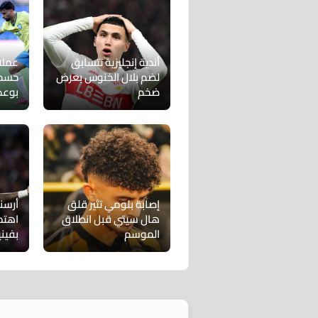
أندية إنجليزية تتسابق
عملا
لضم بلال الخنوس بعرض
حسم 
ضخم
بوع
إصابة بلومي تثير قلق
أرسنا
هال سيتي قبل انطلاق
اهتم
الموسم
بفين