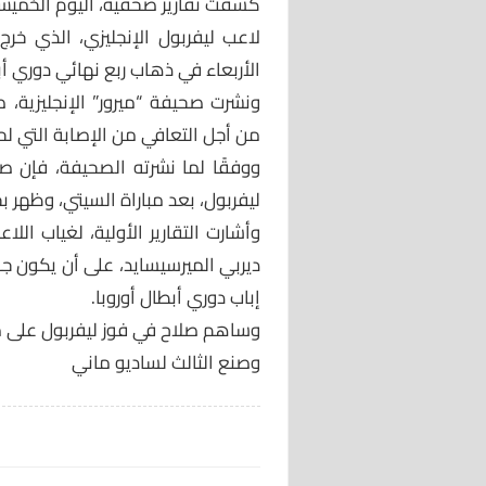
كشفت تقارير صحفية، اليوم الخميس،
لاعب ليفربول الإنجليزي، الذي خرج
الأربعاء في ذهاب ربع نهائي دوري أبط
ونشرت صحيفة “ميرور” الإنجليزية، 
من أجل التعافي من الإصابة التي لح
ووفقًا لما نشرته الصحيفة، فإن
ليفربول، بعد مباراة السيتي، وظهر ب
وأشارت التقارير الأولية، لغياب الل
ديربي الميرسيسايد، على أن يكون جا
إباب دوري أبطال أوروبا.
وساهم صلاح في فوز ليفربول على م
وصنع الثالث لساديو ماني