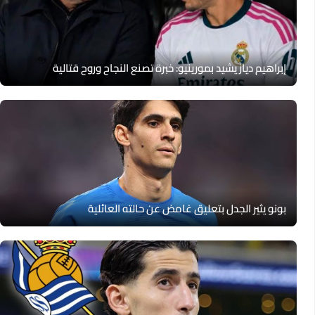
إبراهيم دياز يشيد بمورينيو: خبرة تصنع النجاح وروح قتالية
بونو يثير الجدل بتعليق غامض عن حالته العائلية