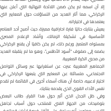
إلا أن اسمه لم يكن ضمن اللائحة النهائية التي أعلن عنها
الركراكي، مما أثار العديد من التساؤلات حول المعايير التي
يعتمدها في اختياراته.
يعيش بنتايك حاليًا فترة احترافية مميزة، حيث أصبح أحد العناصر
الأساسية في تشكيلة الزمالك، وأشاد الإعلام المصري
بمستواه المتميز. ورغم ذلك، لم يكن كافيًا أن يقنع الركراكي
بضمه إلى صفوف “أسود الأطلس”، وهو ما لم يتقبله العديد
من محبي الكرة المغربية.
الجماهير المغربية عبرت عن استغرابها عبر وسائل التواصل
الاجتماعي، متسائلة عن المعايير التي يتبعها الركراكي في
اختيار لاعبيه، خاصة أن هناك أسماء أخرى في القائمة لم تقدم
نفس الأداء القوي الذي يقدمه بنتايك.
وفي ظل الجدل الذي أثير حول هذا القرار، طالب البعض
بتوضيحات من الجهاز الفني للمنتخب حول أسباب تجاهل
اللاعب، معتبرين أنه يستحق على الأقل فرصة لإثبات قدراته في