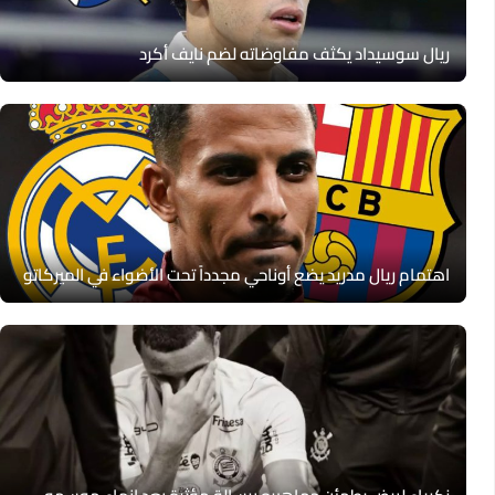
ريال سوسيداد يكثف مفاوضاته لضم نايف أكرد
اهتمام ريال مدريد يضع أوناحي مجدداً تحت الأضواء في الميركاتو