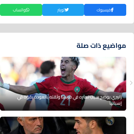
فيسبوك
تويتر
واتساب
مواضيع ذات صلة
زابيري يوضح سبب تعثره في فرنسا وثقته بالعودة بقوة في
إسبانيا