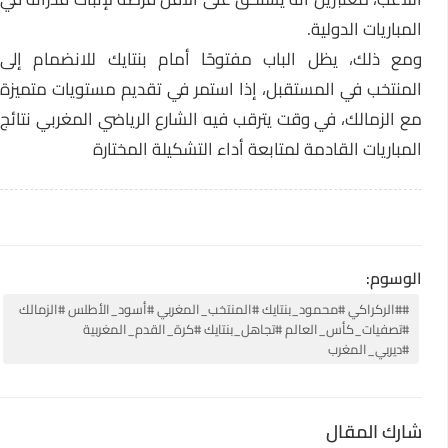
المباريات الدولية.
ومع ذلك، يظل الباب مفتوحًا أمام بنتايك للانضمام إلى
المنتخب في المستقبل، إذا استمر في تقديم مستويات متميزة
مع الزمالك، في وقت يترقب فيه الشارع الرياضي المغربي نتائج
المباريات القادمة لمتابعة أداء التشكيلة المختارة
الوسوم:
##الركراكي #محمود_بنتايك #المنتخب_المغربي #أسود_الأطلس #الزمالك
#تصفيات_كأس_العالم #تجاهل_بنتايك #كرة_القدم_المغربية
#ديربي_المغرب
شارك المقال