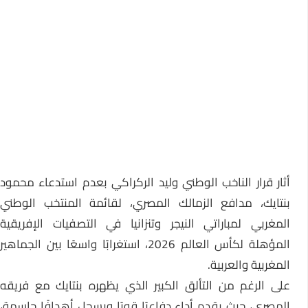
أثار قرار الناخب الوطني وليد الركراكي بعدم استدعاء محمود
بنتايك، مدافع الزمالك المصري، لقائمة المنتخب الوطني
المغربي لمباراتي النيجر وتنزانيا في التصفيات الإفريقية
المؤهلة لكأس العالم 2026، استغرابًا واسعًا بين الجماهير
المغربية والعربية.
على الرغم من التألق الكبير الذي يظهره بنتايك مع فريقه
المصري، حيث يقدم أداء دفاعيًا قويًا ويسجل أهدافًا حاسمة،