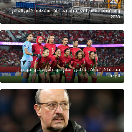
وفد “فيفا” بفاس لمعاينة استعدادات استضافة كأس العالم
2030
نفاد تذاكر “لبؤات الأطلس” أمام جنوب أفريقيا.. والمونديال
الهدف