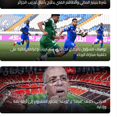
شرط بنيتيز المالي والطاقم الفني يطيح بآمال تدريب الجزائر
توقيف مسؤول بالدفاع الجديدي 4 مباريات وغرامة مالية على
خلفية مباراة الرجاء
الدراجي: خلاف “فيفا” و”يويفا” يتجاوز المشروع إلى أزمة ثقة
وإدارة