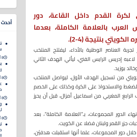
 لكرة القدم داخل القاعة، دور
أحدث ا
العرب بالعلامة الكاملة، بعدما
لكويتي بنتيجة (4-2).
نا
بة العناصر الوطنية بالأداء، ليفتتح المنتخب
س
8 أغسطس 2026
عبه إدريس الرايس الفني، ليأتي الهدف الثاني
ب
الد بوزيد.
ر
كويتي من تسجيل الهدف الأول، ليواصل المنتخب
8 أغسطس 2026
ع
الضغط والاستحواذ على الكرة وكذلك على الخصم
مح
 الرابع المغربي من اسماعيل أمزال، قبل أن يحرز
8 أغسطس 2026
و
ل
ء الدور المجموعات، بـ”العلامة الكاملة”، بعد
8 أغسطس 2026
بات جزر القمر ولبنان فضلا عن الكويت.
مب
د الفوتسال” 15 هدفا خلال دور المجموعات، علما أنها استقبلت هدفيْن،
ال