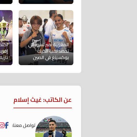
المغربية أمبر تسودالي
اكتم
تحصد لقب الكيك
إفريق
بوكسينغ في الصين
نارية
عن الكاتب: غيث إسلام
تواصل معنا: