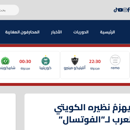
الرئيسية
الدوريات
الأخبار
المحترفون المغاربة
00:30
22:30
remo
أتليتيكو مينيرو
كوريتيبا
شابيكوين
مجدولة
مجدولة
هزمُ نظيره الكويتي
عرب لـ”الفوتسال”