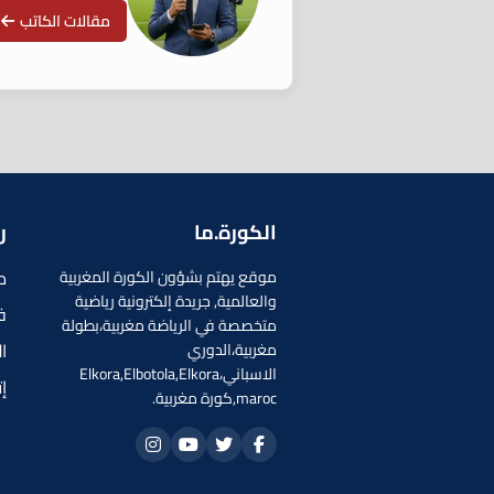
مقالات الكاتب
الكورة.ما
ر
م
موقع يهتم بشؤون الكورة المغربية
والعالمية, جريدة إلكترونية رياضية
ف
متخصصة في الرياضة مغربية،بطولة
ا
مغربية،الدوري
الاسباني،Elkora,Elbotola,Elkora
إ
maroc,كورة مغربية.