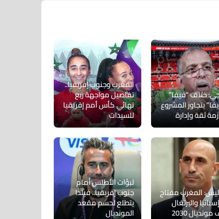
المغرب وجنوب إفريقيا..
اجي: خلاف “فيفا”
تفاصيل مواجهة ربع
فا” يتجاوز المشروع
نهائي كأس أمم إفريقيا
زمة ثقة وإدارة
للسيدات
لبؤات الأطلس أمام
اليس: المغرب مفتاح
جنوب إفريقيا.. فيلدا
سبانيا والبرتغال
يتطلع لحسم مقعد
مونديال 2030
المونديال