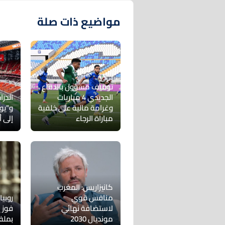
مواضيع ذات صلة
توقيف مسؤول بالدفاع
الجديدي 4 مباريات
الدر
وغرامة مالية على خلفية
و”يوي
مباراة الرجاء
إلى أ
كانيزاريس: المغرب
منافس قوي
روبي
لاستضافة نهائي
فوز إ
مونديال 2030
بملف 