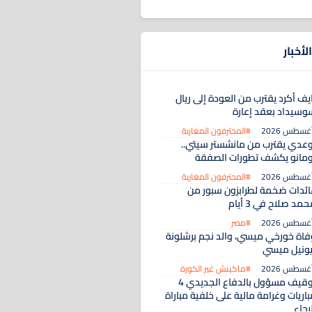
لأخبار
يف أكرد يقترب من العودة إلى ريال
وسيداد بعقد إعارة
#المحترفون المغاربة
وعدي يقترب من مانشستر سيتي..
ومانو يكشف تطورات الصفقة
#المحترفون المغاربة
ائدات ضخمة لطرابزون سبور من
مد صلاح في 3 أيام
#مصر
فاة خورخي ميسي، والد نجم برشلونة
يونيل ميسي
#ماكينش غير الكورة
توقيف مسؤول بالدفاع الجديدي 4
اريات وغرامة مالية على خلفية مباراة
رجاء