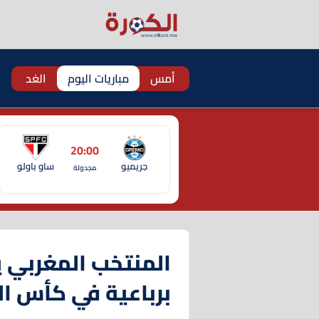
أمس
مباريات اليوم
الغد
20:00
جريميو
ساو باولو
مجدولة
المنتخب المغربي ي
برباعية في كأس ال