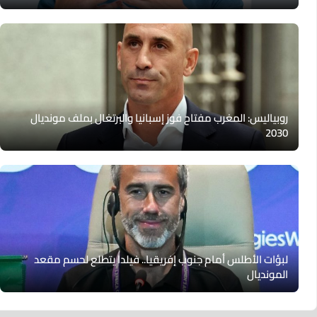
روبياليس: المغرب مفتاح فوز إسبانيا والبرتغال بملف مونديال
2030
لبؤات الأطلس أمام جنوب إفريقيا.. فيلدا يتطلع لحسم مقعد
المونديال