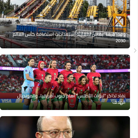
وفد “فيفا” بفاس لمعاينة استعدادات استضافة كأس العالم
2030
نفاد تذاكر “لبؤات الأطلس” أمام جنوب أفريقيا.. والمونديال
الهدف