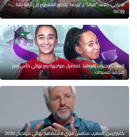
الدراجي: خلاف “فيفا” و”يويفا” يتجاوز المشروع إلى أزمة ثقة
وإدارة
المغرب وجنوب إفريقيا.. تفاصيل مواجهة ربع نهائي كأس أمم
إفريقيا للسيدات
كانيزاريس: المغرب منافس قوي لاستضافة نهائي مونديال 2030