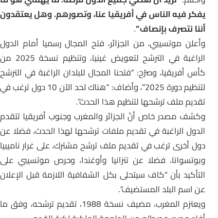
يفكر فيه الناس في أفريقيا عنا، وتصورهم. وهل يعتقدون
أننا نتصرف بإنصاف”
.
وأعلن موتسيبي، من الجزائر، فتح المجال رسميا أمام الدول
الراغبة في الترشح لتعويض غينيا، وتنظيم نسخة 2025 من
كأس أفريقيا، وصرّح: “فتحنا المجال للبلدان الراغبة في الترشح
لتنظيم دورة 2025″، وأضاف: “هناك لحد الآن 10 دول ترغب في
تقديم ملف ترشحها لتنظيم هذا الحدث”.
وكشف مصدر خاص أنّ الجزائر والمغرب وجنوب أفريقيا تتقدم
الدول الراغبة في تقديم ملفات ترشحها لهذا الحدث، فضلا عن
دول أخرى ترغب في تقديم ملف ترشح مشترك، على غرار ناميبيا
وبوتسوانا، فضلا عن تنزانيا وأوغندا، وحرص موتسيبي على
التأكيد بأن “كاف سيتحلى بكل الشفافية اللازمة قبل الإعلان
عن اسم البلد المستضيف”.
ويعتزم المغرب، مضيف نسخة 1988، تقديم ترشحه، وفق ما