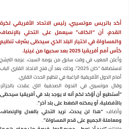
أكد باتريس موتسيبي، رئيس الاتحاد الأفريقي لكرة
القدم، أن “الكاف” سيعمل على التحلي بالإنصاف
والمساواة في اختيار البلد الذي سيحظى بشرف تنظيم
كأس أمم أفريقيا 2025 بعد سحبها من غينيا.
وأعلن المغرب في وقت سابق من يومه السبت، عزمه الترشح
لاستضافة “كان 2025″، وذلك بعد أن فتح الاتحاد القاري الباب
أمام الدول الأفريقية الراغبة في تنظيم الحدث القاري.
وقال موتسيبي في الندوة الصحفية التي عقدت بالجزائر:
“أستطيع أن أؤكد لكم أنه لا يوجد بلد في أفريقيا سيحظى
بالأفضلية، أو يمكنه الضغط على بلد آخر”
.
أضاف:
“هذا لن يحدث، نريد التحلي بالعدل والإنصاف،
ومعاملة الجميع على قدم المساواة”
.
واختتم:
“نريد أن نعطي جميع الدول فرصة. ما يهمني هو ما