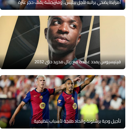
أمرابط يضحي براتبه لأجل بيتيس.. وفنربخشة يقف حجر عثرة
فينيسيوس يمدد عقده مع ريال مدريد حتى 2032
تأجيل ودية برشلونة واتحاد طنجة لأسباب تنظيمية