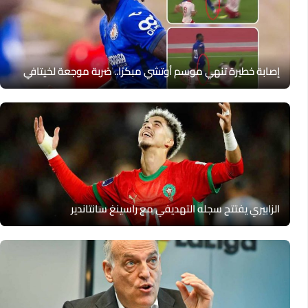
إصابة خطيرة تنهي موسم أوتشي مبكرًا.. ضربة موجعة لخيتافي
الزابيري يفتتح سجله التهديفي مع راسينغ سانتاندير