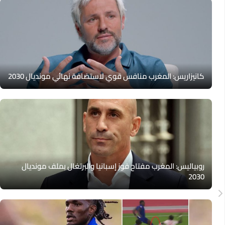
كانيزاريس: المغرب منافس قوي لاستضافة نهائي مونديال 2030
روبياليس: المغرب مفتاح فوز إسبانيا والبرتغال بملف مونديال
2030