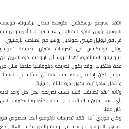
انتقد سيرجيو بوسكيتس، متوسط ميدان برشلونة، جوسيب
بارتوميو، رئيس النادي الكتالوني بعد تصريحات الأخير حول رغبته
في فوز ليونيل ميسي بمونديال روسيا مع المنتخب الأرجنتيني.
وقال بوسكيتس في تصريحات نشرتها صحيفة “موندو
ديبورتيفو” الكتالونية: “هذا غريب لأن بارتوميو لديه لاعبين من
عدة منتخبات، وقد يكون تصريحه دبلوماسيا عندما سئل عن
ليونيل، لكن إذا قال ذلك يجب علينا أن نسأله عن السبب”..
وأكمل ساخرا “ربما تكون لديه عائلة أرجنتينية”.
وتابع “لقد تضايقت قليلا بسبب تصريحه، لكن كل واحد لديه
رأي، وقد يكون ذلك لأنه يحب ليونيل كثيرا وماسكيرانو الذي
كان معنا”.
وكان جوردي ألبا انتقد تصريحات بارتوميو أيضا بخصوص فوز
ميسي بالمونديال، وشدد على رغبته بالفوز بكأس العالم مع