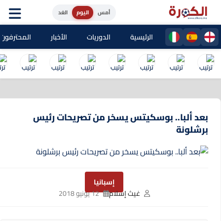
أمس
اليوم
الغد
الرئيسية
الدوريات
الأخبار
المحترفون المغا
بعد ألبا.. بوسكيتس يسخر من تصريحات رئيس
برشلونة
إسبانيا
غيث إسلام
12 يونيو 2018