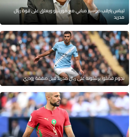
تيباس يترقب موسم مبابي مع مورينيو ويعلق على قوة ريال
مدريد
نجوم فضّلوا برشلونة على ريال مدريد قبل صفقة رودري