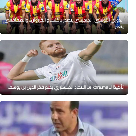
الدوري التونسي: الجرجيسي يتصدر باكتساح القيروان.. والصفاقسي
يتعثر
تأكيدًا لـ elkora.ma.. الاتحاد المنستيري يضم فخر الدين بن يوسف‎