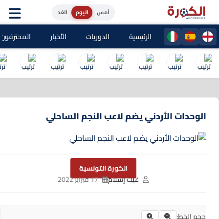
أمس
اليوم
الغد
الرئيسية
الدوريات
الأخبار
المحترفون المغا
الوحدات الأردني يضم لاعب النجم الساحلي
الكورة التونسية
غيث إسلام
17 فبراير 2022
حجم الخط: