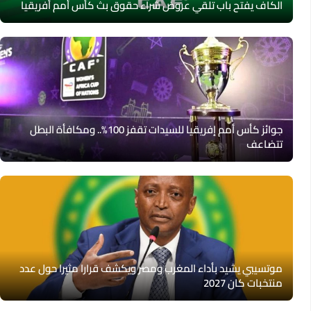
الكاف يفتح باب تلقي عروض شراء حقوق بث كأس أمم أفريقيا
جوائز كأس أمم إفريقيا للسيدات تقفز 100%.. ومكافأة البطل
تتضاعف
موتسيبي يشيد بأداء المغرب ومصر ويكشف قرارا مثيرا حول عدد
منتخبات كان 2027