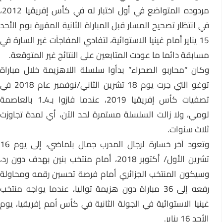
مردوده المتواضع في أول اختبار له في كأس إفريقيا 2012،
في انتظار تصحيح المسار قبل المباراة الثانية المقررة بوم الأحد
15 يناير أمام غينيا الاستوائية، لتفادي المفاجآت غير السارة في
مسابقة دائما ما عودت المتابعين على النتائج غير المتوقعة.
وكان “محاربو الصحراء” بدأوا سلسلة اللاهزيمة خلال مباراة
توغو التي جرت يوم 18 تشرين الثاني/نوفمبر عام 2018 في
تصفيات كأس إفريقيا 2019، عندما فازوا بـ4ـ1 بالعاصمة
لومي، ولا زالت السلسلة مستمرة لحد الآن، أي لمدة تجاوزت
ثلاث سنوات.
وتعود آخر خسارة لرجال المدرب جمال بلماضي، إلى يوم 16
تشرين الأول/ أكتوبر 2018، أمام منتخب بنين بهدف دون رد،
وسيكون المنتخب الجزائري أمام فرصة تحسين رقمه ومحاولة
رفعه إلى 36 مباراة دون هزيمة تواليا، عندما يواجه منتخب
غينيا الاستوائية في الجولة الثانية في كأس أمم إفريقيا، يوم
الأحد 16 يناير.