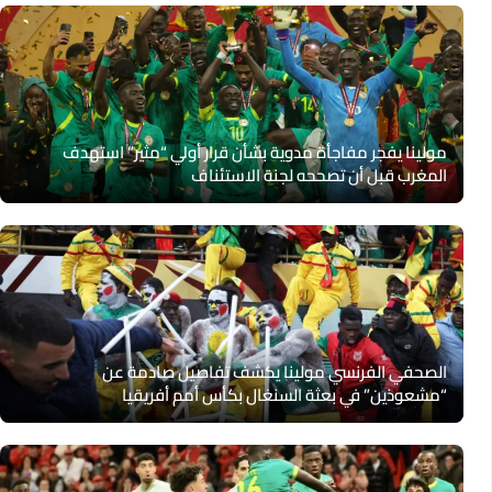
مولينا يفجر مفاجأة مدوية بشأن قرار أولي “مثير” استهدف
المغرب قبل أن تصححه لجنة الاستئناف
الصحفي الفرنسي مولينا يكشف تفاصيل صادمة عن
“مشعوذين” في بعثة السنغال بكأس أمم أفريقيا