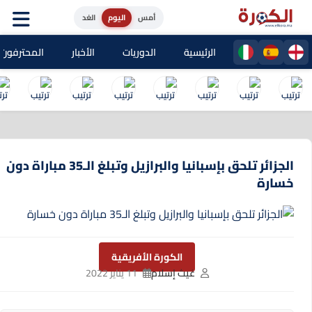
أمس
اليوم
الغد
الرئيسية
الدوريات
الأخبار
المحترفون المغا
الجزائر تلحق بإسبانيا والبرازيل وتبلغ الـ35 مباراة دون
خسارة
الكورة الأفريقية
غيث إسلام
11 يناير 2022