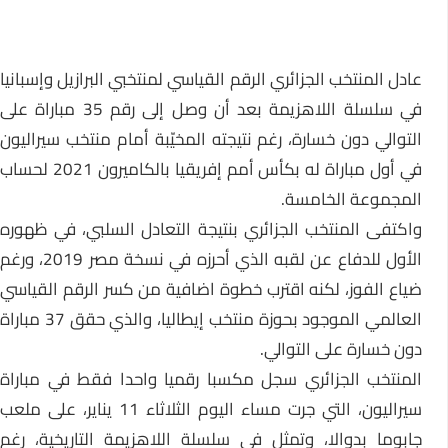
عادل المنتخب الجزائري الرقم القياسي لمنتخبي البرازيل وإسبانيا
في سلسلة اللاهزيمة بعد أن وصل إلى رقم 35 مباراة على
التوالي دون خسارة، رغم نتيجته المخيّبة أمام منتخب سيراليون
في أول مباراة له بكأس أمم إفريقيا بالكاميرون 2021 لحساب
المجموعة الخامسة.
واكتفى المنتخب الجزائري بنتيجة التعادل السلبي، في ظهوره
الأول للدفاع عن لقبه الذي أحرزه في نسخة مصر 2019، ورغم
ضياع الفوز، لكنه اقترب خطوة اضافية من كسر الرقم القياسي
العالمي الموجود بحوزة منتخب إيطاليا، والذي حقق 37 مباراة
دون خسارة على التوالي.
المنتخب الجزائري سجل مكسبا رقميا واحدا فقط في مباراة
سيراليون، التي جرت مساء اليوم الثلاثاء 11 يناير، على ملعب
جابوما بدوالا، وتمثل في سلسلة اللاهزيمة التاريخية، رغم