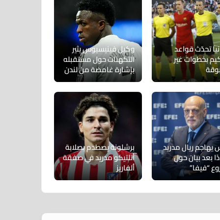
يا تحدّث قواعد
وكيل فينيسيوس يثير
كيم بخطوات غير
التكهنات حول مستقبله
وقة
بإشارة غامضة من لندن
س يهاجم ريال مدريد
برشلونة يصطدم بصلابة
ا بعد بيان حول
أتلتيكو مدريد في صفقة
ع “فيفا”
ألفاريز