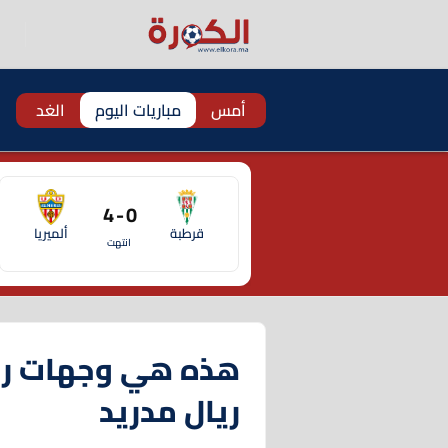
أمس
مباريات اليوم
الغد
0 - 4
قرطبة
ألميريا
انتهت
هذه هي وجهات رون
ريال مدريد