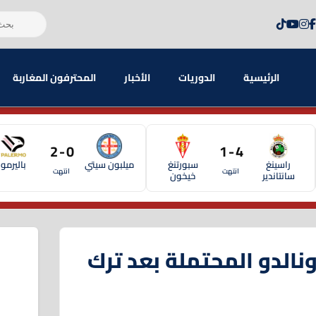
الرئيسية
الدوريات
الأخبار
المحترفون المغاربة
0 - 2
4 - 1
راسينغ
سبورتنغ
ميلبون سيتي
باليرمو
انتهت
انتهت
سانتاندير
خيخون
الدو المحتملة بعد ترك