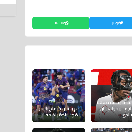
7 أغسطس 2026
تويتر
واتساب
 مدريد يحسم صفقة
اجم الإيفواري يان
نجم برشلونة يمنح باريس
اندي
الضوء الأخضر لضمه