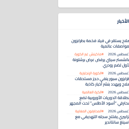
لأخبار
لاح يستقر في فيلا فخمة بطرابزون
مواصفات عالمية
#ماكينش غير الكورة
انشستر سيتي يرفض عرض برشلونة
لأول لضم رودري
#الكورة الإنجليزية
رابزون سبور ينفي حجز مستحقات
اح ويهدد بنشر أخبار كاذبة
#الكرة العالمية
طلاقة الدوريات الأوروبية تضع
حترفي “أسود الأطلس” تحت المجهر
#المحترفون المغاربة
لزابيري يفتتح سجله التهديفي مع
سينغ سانتاندير