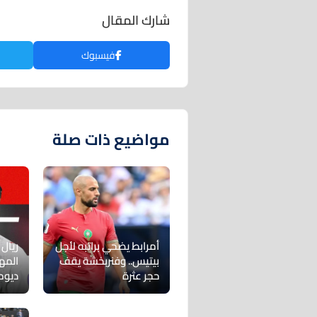
شارك المقال
فيسبوك
مواضيع ذات صلة
أمرابط يضحي براتبه لأجل
ريال
بيتيس.. وفنربخشة يقف
المه
حجر عثرة
ديوم