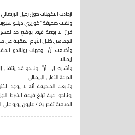
ازدادت التكهنات حول رحيل البرتغالي 
ونقلت صحيفة “كوريري ديللو سبورت” الإ
قرارًا لا رجعة فيه، بوضع حد لمس
للجماهير، خلال الأيام المقبلة عن م
وأضافت أنَّ “وجهات رونالدو المقب
إيطاليا”.
وأشارت إلى أنَّ رونالدو قد ينتقل إ
الدرجة الأولى الإيطالي.
وتابعت الصحيفة أنه لا يوجد الكثي
رونالدو، حيث تبلغ قيمة الشرط الجزا
الصافية تقدر بـ40 مليون يورو على الأقل في العام.