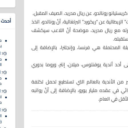
كريستيانو رونالدو، عن ريال مدريد، الصيف المقبل.
أحدث ا
يطالية عن “ريكورد” البرتغالية، أنَّ رونالدو، اتخذ
يرته مع ريال مدريد، موضحة أنَّ اللاعب سيكشف
ستقبله.
ص
ب
لة المحتملة هي فرنسا، وإنجلترا، بالإضافة إلى
7 أغسطس 2026
م
لى أحد أندية يوفنتوس، ميلان، إنتر، وروما بدوري
ا
7 أغسطس 2026
ط
ر من الأندية بالعالم التي تستطيع تحمل تكلفة
صل
ئي في عقده مليار يورو، بالإضافة إلى أنَّ رواتبه
7 أغسطس 2026
ان
م
7 أغسطس 2026
ا
را