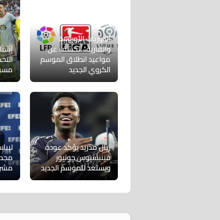
الدوريات الأوروبية
والقارية.. الكشف عن
إسبان
مواعيد انطلاق الموسم
التح
الكروي الجديد
مسب
ريال مدريد يؤكد عودة
تيبا
فينيسيوس جونيور
مجددً
ويستعد للموسم الجديد
مشرو