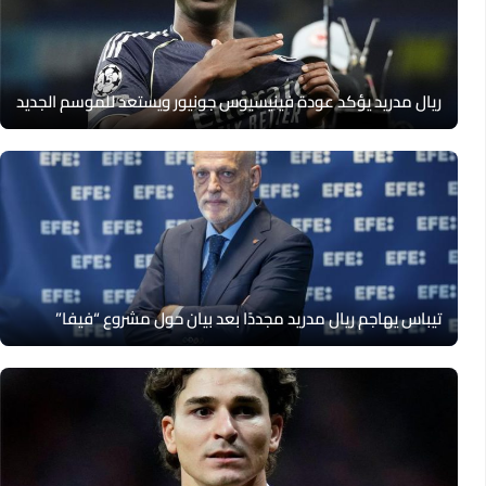
ريال مدريد يؤكد عودة فينيسيوس جونيور ويستعد للموسم الجديد
تيباس يهاجم ريال مدريد مجددًا بعد بيان حول مشروع “فيفا”