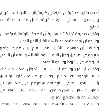
أكدت تقارير صحفية أن البرتغالي كريستيانو رونالدو، لاعب فريق
ريال مدريد الإسباني، سيغادر فريقه خلال موسم الانتقالات
الجاري.
وذكرت صحيفة “ماركا” الإسبانية أن الصحف البرتغالية تؤكد أن
رونالدو لن يجدد عقده وهذا هو القرار الأخير للدون.
وأضافت أن خوسيه سانشيز، المدير العام لريال مدريد، اجتمع
مع خورخي مينديز، وكيل اللاعب، يوم الثلاثاء، وأبلغه أن النادي
لا يوافق على شروط رونالدو للتجديد.
وذكرت أن قرار رونالدو ليس بسبب الأموال، ولكن جاء ذلك
بسبب الوعود التي لم يتم الوفاء بها من قبل فلورنتينو بيريز،
رئيس النادي الملكي، بالإضافة لتركيزهم على ضم البرازيلي
نيمار، لاعب باريس سان جيرمان، الذي سيكون سبب رئيسي في
تهميش دور رونالدو مع الفريق.
وأشارت إلى أن رحيل الفرنسي زين الدين زيدان، المدير الفني