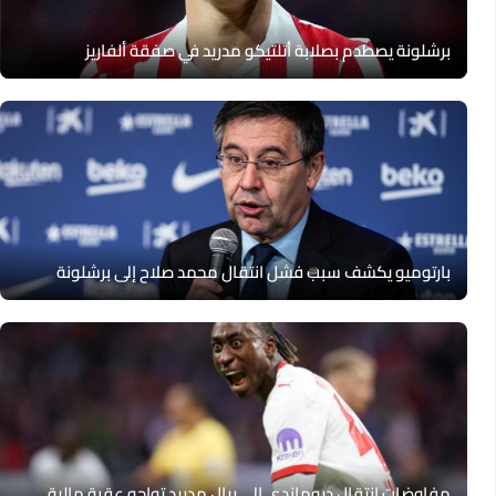
برشلونة يصطدم بصلابة أتلتيكو مدريد في صفقة ألفاريز
بارتوميو يكشف سبب فشل انتقال محمد صلاح إلى برشلونة
مفاوضات انتقال ديوماندي إلى ريال مدريد تواجه عقبة مالية