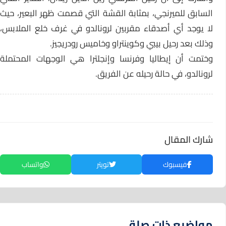
السابق للميرنجي، بمثابة القشة التي قصمت ظهر البعير، حيث
لا يوجد أي أصدقاء مقربين لرونالدو في غرف خلع الملابس،
وذلك بعد رحيل بيبي وكوينتراو وخاميس رودريجيز.
وختمت أن إيطاليا وفرنسا وإنجلترا هي الوجهات المحتملة
لرونالدو، في حالة رحيله عن الفريق.
شارك المقال
فيسبوك
تويتر
واتساب
مواضيع ذات صلة