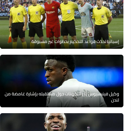
إسبانيا تحدّث قواعد التحكيم بخطوات غير مسبوقة
وكيل فينيسيوس يثير التكهنات حول مستقبله بإشارة غامضة من
لندن