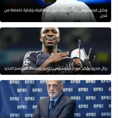
وكيل فينيسيوس يثير التكهنات حول مستقبله بإشارة غامضة من
لندن
ريال مدريد يؤكد عودة فينيسيوس جونيور ويستعد للموسم الجديد