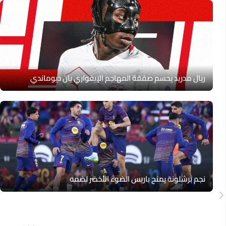
ريال مدريد يحسم صفقة المهاجم الإيفواري يان ديوماندي
نجم برشلونة يمنح باريس الضوء الأخضر لضمه