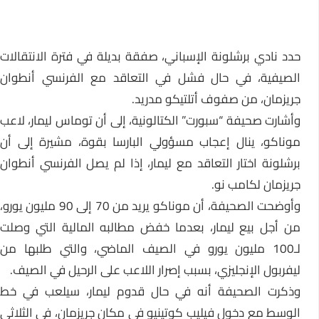
حدد نادي برشلونة الإسباني، صفقة بديلة في فترة الانتقالات
الصيفية، في حال فشل في التعاقد مع الفرنسي أنطوان
جريزمان، من صفوف أتلتيكو مدريد.
وأشارت صحيفة “سبورت” الكتالونية، إلى أن توماس ليمار، لاعب
موناكو، ينال إعجاب مسؤولي البارسا بقوة، مشيرة إلى أن
برشلونة اختار التعاقد مع ليمار، إذا لم يصل الفرنسي أنطوان
جريزمان لكامب نو.
وأوضحت الصحيفة، أن موناكو يريد من 70 إلى 90 مليون يورو،
من أجل بيع ليمار، بعدما خفض مطالبه المالية التي وصلت
لـ100 مليون يورو في الصيف الماضي، والتي طلبها من
ليفربول الإنجليزي، بسبب إصرار اللاعب على الرحيل في الصيف.
وذكرت الصحيفة أنه في حال قدوم ليمار، سيلعب في خط
الوسط مع دخول فيليب كوتينيو في مكان جريزمان، في الثلاثي