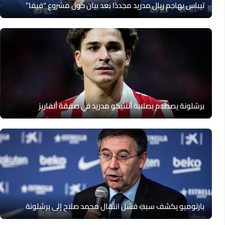
تيباس يهاجم ريال مدريد مجددًا بعد بيان حول مشروع “فيفا”
برشلونة يصطدم بصلابة أتلتيكو مدريد في صفقة ألفاريز
بارتوميو يكشف سبب فشل انتقال محمد صلاح إلى برشلونة