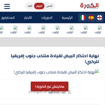
أمس
اليوم
الغد
الرئيسية
الدوريات
الأخبار
المحترفون المغا
نهاية احتكار البيض لقيادة منتخب جنوب إفريقيا
للركبي!
ماكينش غير الكورة !
غيث إسلام
29 مايو 2018