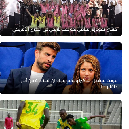
ميسي يقود إنتر ميامي نحو لقب تاريخي في الدوري الأمريكي
عودة التواصل: شاكيرا وبيكيه يتجاوزان الخلافات من أجل
طفليهما