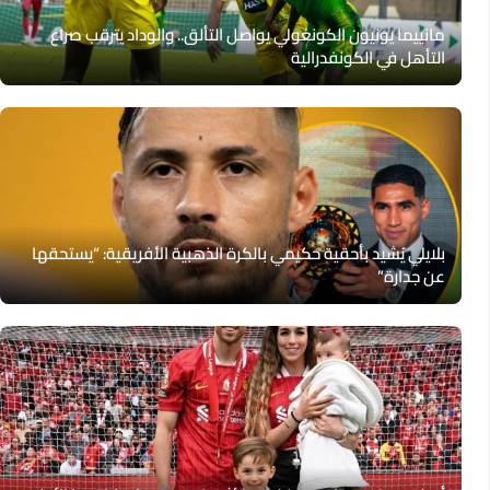
مانييما يونيون الكونغولي يواصل التألق.. والوداد يترقب صراع
التأهل في الكونفدرالية
بلايلي يُشيد بأحقية حكيمي بالكرة الذهبية الأفريقية: “يستحقها
عن جدارة”