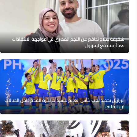
شقيقة صلاح تدافع عن النجم المصري في مواجهة الانتقادات
بعد أزمته مع ليفربول
البرازيل تحصد لقب كأس العالم للسيدات لكرة القدم داخل الصالات
في الفلبين