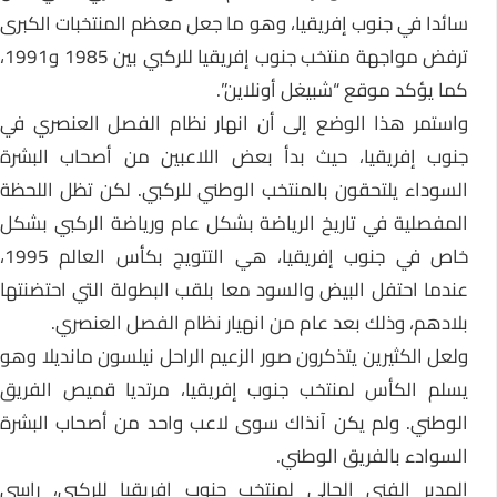
سائدا في جنوب إفريقيا، وهو ما جعل معظم المنتخبات الكبرى
ترفض مواجهة منتخب جنوب إفريقيا للركبي بين 1985 و1991،
كما يؤكد موقع “شبيغل أونلاين”.
واستمر هذا الوضع إلى أن انهار نظام الفصل العنصري في
جنوب إفريقيا، حيث بدأ بعض اللاعبين من أصحاب البشرة
السوداء يلتحقون بالمنتخب الوطني للركبي. لكن تظل اللحظة
المفصلية في تاريخ الرياضة بشكل عام ورياضة الركبي بشكل
خاص في جنوب إفريقيا، هي التتويج بكأس العالم 1995،
عندما احتفل البيض والسود معا بلقب البطولة التي احتضنتها
بلادهم، وذلك بعد عام من انهيار نظام الفصل العنصري.
ولعل الكثيرين يتذكرون صور الزعيم الراحل نيلسون مانديلا وهو
يسلم الكأس لمنتخب جنوب إفريقيا، مرتديا قميص الفريق
الوطني. ولم يكن آنذاك سوى لاعب واحد من أصحاب البشرة
السوادء بالفريق الوطني.
المدير الفني الحالي لمنتخب جنوب إفريقيا للركبي، راسي