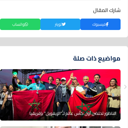
شارك المقال
فيسبوك
تويتر
واتساب
مواضيع ذات صلة
الناظور تحتضن أول كأس عالم لـ”الإيفويل” بإفريقيا