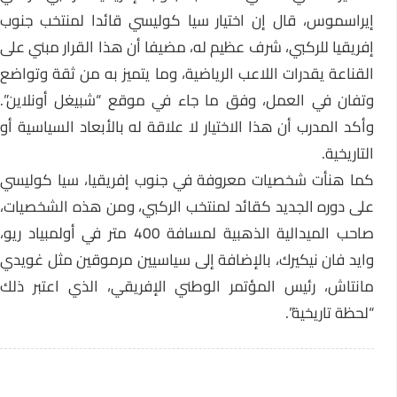
إيراسموس، قال إن اختيار سيا كوليسي قائدا لمنتخب جنوب
إفريقيا للركبي، شرف عظيم له، مضيفا أن هذا القرار مبني على
القناعة يقدرات اللاعب الرياضية، وما يتميز به من ثقة وتواضع
وتفان في العمل، وفق ما جاء في موقع “شبيغل أونلاين”.
وأكد المدرب أن هذا الاختيار لا علاقة له بالأبعاد السياسية أو
التاريخية.
كما هنأت شخصيات معروفة في جنوب إفريقيا، سيا كوليسي
على دوره الجديد كقائد لمنتخب الركبي، ومن هذه الشخصيات،
صاحب الميدالية الذهبية لمسافة 400 متر في أولمبياد ريو،
وايد فان نيكيرك، بالإضافة إلى سياسيين مرموقين مثل غويدي
مانتاش، رئيس المؤتمر الوطني الإفريقي، الذي اعتبر ذلك
“لحظة تاريخية”.