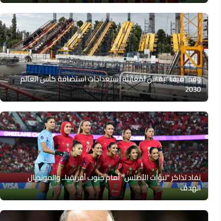
وفد “فيفا” بفاس لمعاينة استعدادات استضافة كأس العالم
2030
نفاد تذاكر “لبؤات الأطلس” أمام جنوب أفريقيا.. والمونديال
الهدف