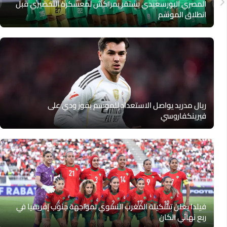
المصري البورسعيدي يستقر بمراكش لمعسكره التحضيري قبل
انطلاق الموسم
ريال مدريد يواصل الاستعداد للموسم بفوز ودي على
فيرينكفاروسي
فيلدا يعلن تشكيلة المغرب النسوي لمواجهة جنوب إفريقيا في
ربع نهائي الكان