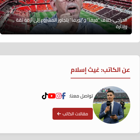
الدراجي: خلاف “فيفا” و”يويفا” يتجاوز المشروع إلى أزمة ثقة
وإدارة
عن الكاتب: غيث إسلام
تواصل معنا:
مقالات الكاتب