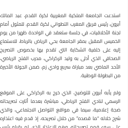
استدعت الجامعة الملكية المغربية لكرة القدم، عبد المالك
أبرون، رئيس فريق المغرب التطواني لكرة القدم، للمثول أمام
لجنة الأخلاقيات، في جلسة ستعقد في الواحدة ظهرا من يوم
الخميس المقبل بمقر الجامعة بحي الرياض بالرباط، للاستماع
إليه على خلفية الشكاية التي تقدم بها بخصوص التصريح
الصحافي الذي أدلى به وليد الركراكي، مدرب الفتح الرياضي،
الأحد الماضي بعد مباراة سريع وادي زم، ضمن الجولة الأخيرة
من البطولة الوطنية.
ولم يأبه أبرون للتوضيح، الذي خرج به الركراكي على الموقع
الرسمي لنادي الفتح الرباطي، مباشرة بعدما أثارت تصريحاته
ضجة إعلامية، سيما في مواقع التواصل الاجتماعي، والذي
شرح خلاله “ما قصده” من خلال تصريحه، إذ قدم فيه اعتذاره
على سوء فهم تصريحاته، وهو الاعتذار الذي لم يقبله رئيس