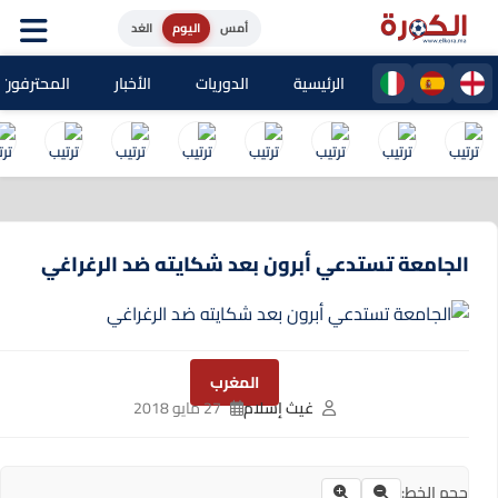
أمس
اليوم
الغد
الرئيسية
الدوريات
الأخبار
المحترفون المغا
الجامعة تستدعي أبرون بعد شكايته ضد الرغراغي
المغرب
غيث إسلام
27 مايو 2018
حجم الخط: