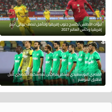
لبؤات الأطلس تكتسح جنوب إفريقيا وتتأهل لنصف نهائي أمم
إفريقيا وكأس العالم 2027
المصري البورسعيدي يستقر بمراكش لمعسكره التحضيري قبل
انطلاق الموسم