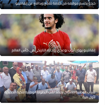
خرجة يحسم موقفه من خلافة لقجع ويدافع عن إنفانتينو
إنفانتينو يهنئ أيوب بوعدي بإنجازه التاريخي في كأس العالم
شباب الوطنية طانطان يحصد لقب البطولة الوطنية للكرة الحديدية
لأول مرة