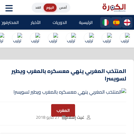
أمس
اليوم
الغد
الرئيسية
الدوريات
الأخبار
المحترفون المغا
المنتخب المغربي ينهي معسكره بالمغرب ويطير
لسويسرا
المغرب
غيث إسلام
27 مايو 2018