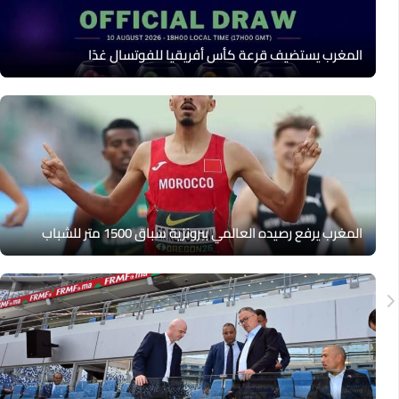
المغرب يستضيف قرعة كأس أفريقيا للفوتسال غدًا
المغرب يرفع رصيده العالمي ببرونزية سباق 1500 متر للشباب