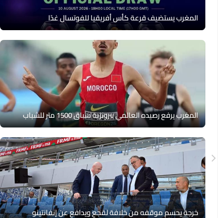
المغرب يستضيف قرعة كأس أفريقيا للفوتسال غدًا
المغرب يرفع رصيده العالمي ببرونزية سباق 1500 متر للشباب
خرجة يحسم موقفه من خلافة لقجع ويدافع عن إنفانتينو