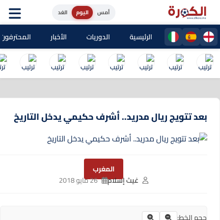
أمس
اليوم
الغد
الرئيسية
الدوريات
الأخبار
المحترفون المغا
بعد تتويج ريال مدريد.. أشرف حكيمي يدخل التاريخ
المغرب
غيث إسلام
26 مايو 2018
حجم الخط: