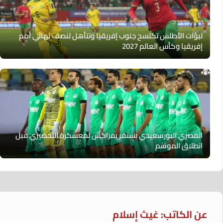
لبؤات الأطلس تكتسح جنوب إفريقيا وتتأهل لنصف نهائي أمم
إفريقيا وكأس العالم 2027
المصري البورسعيدي يستقر بمراكش لمعسكره التحضيري قبل
انطلاق الموسم
عن الكاتب: غيث إسلام