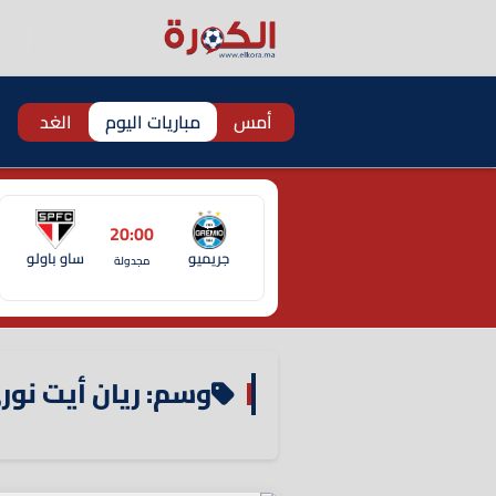
أمس
مباريات اليوم
الغد
20:00
جريميو
ساو باولو
مجدولة
وسم: ريان أيت نور