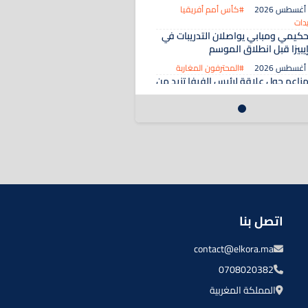
#كأس أمم أفريقيا
دات
كيمي ومبابي يواصلان التدريبات في
يبيزا قبل انطلاق الموسم
#المحترفون المغاربة
زاعم حول علاقة لرئيس الفيفا تزيد من
عقيد وضعيته
#الكرة العالمية
اتصل بنا
contact@elkora.ma
0708020382
المملكة المغربية