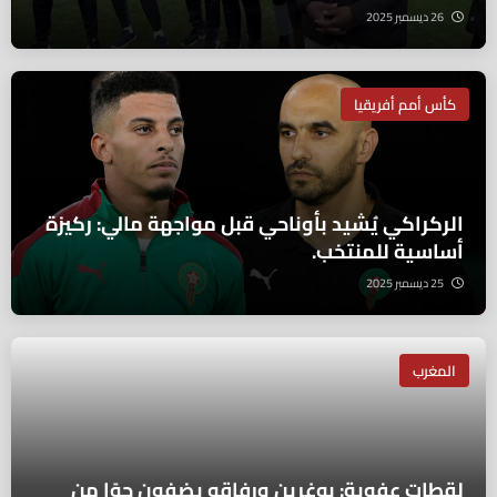
26 ديسمبر 2025
كأس أمم أفريقيا
الركراكي يُشيد بأوناحي قبل مواجهة مالي: ركيزة
أساسية للمنتخب.
25 ديسمبر 2025
المغرب
لقطات عفوية: بوغرين ورفاقه يضفون جوًا من