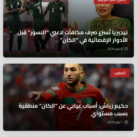
نيجيريا تُسرّع صرف مكافآت لاعبي “النسور” قبل
الأدوار الإقصائية في “الكان”
8 يناير 2026
المغرب
حكيم زياش: أسباب غيابي عن “الكان” منطقية
بسبب مستواي
7 يناير 2026