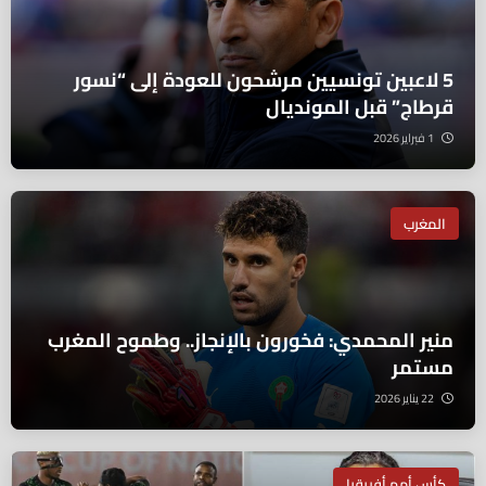
5 لاعبين تونسيين مرشحون للعودة إلى “نسور
قرطاج” قبل المونديال
1 فبراير 2026
المغرب
منير المحمدي: فخورون بالإنجاز.. وطموح المغرب
مستمر
22 يناير 2026
كأس أمم أفريقيا