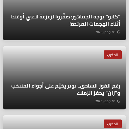
“كابو” يوجه الجماهير: صفِّروا لزعزعة لاعبي أوغندا
أثناء الهجمات المرتدة!
18 نوفمبر 2025
المغرب
رغم الفوز الساحق.. توتر يخيّم على أجواء المنتخب
و”زان” يحفز الزملاء
18 نوفمبر 2025
المغرب