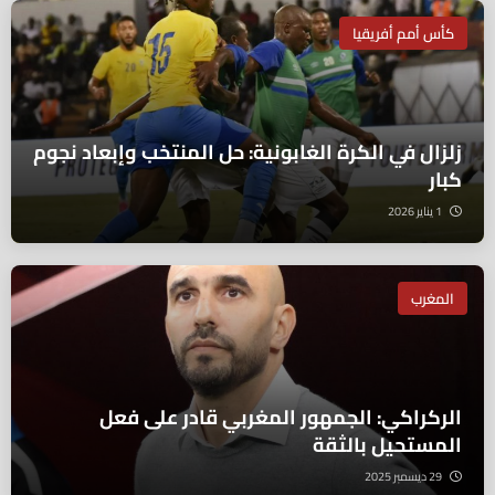
كأس أمم أفريقيا
زلزال في الكرة الغابونية: حل المنتخب وإبعاد نجوم
كبار
1 يناير 2026
المغرب
الركراكي: الجمهور المغربي قادر على فعل
المستحيل بالثقة
29 ديسمبر 2025