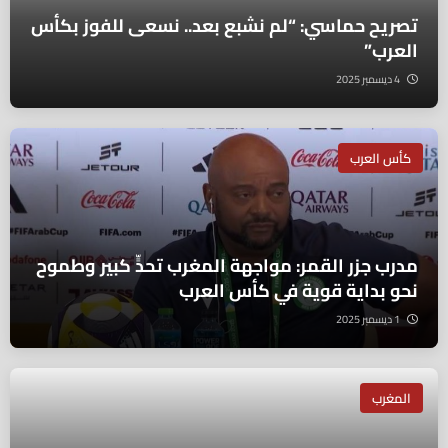
تصريح حماسي: “لم نشبع بعد.. نسعى للفوز بكأس
العرب”
4 ديسمبر 2025
كأس العرب
مدرب جزر القمر: مواجهة المغرب تحدٍّ كبير وطموح
نحو بداية قوية في كأس العرب
1 ديسمبر 2025
المغرب