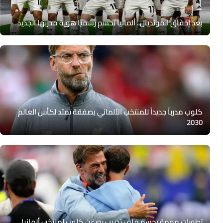
بعد إخفاق المونديال.. ألمانيا تحسم رسميا هوية مدربها الجديد
كلوب مدرباً جديداً للمنتخب الألماني بصفقة تمتد لكأس العالم
2030
تطورات مهمة تحسم ملف تدريب يورغن كلوب لمنتخب ألمانيا