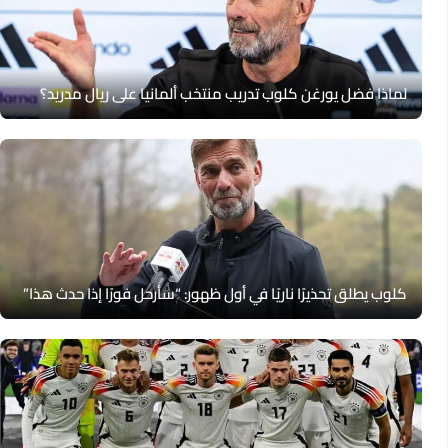
لماذا فضل يورغن كلوب تدريب منتخب ألمانيا على ريال مدريد؟
كلوب يطلق تحذيرًا ناريًا في أول ظهور: “سأرحل فورًا إذا حدث هذا”