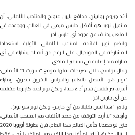
أكد جيروم بواتينج، مدافع بايرن ميونخ والمنتخب الألماني، أن
مانويل نوير هو أفضل حارس مرمى في العالم، ووجوده في
الملعب يختلف عن وجود أي حارس آخر.
وانضم نوير لقائمة المنتخب الألماني الأولية استعدادا
للمشاركة في المونديال، على الرغم من أنه لم يشارك في أي
مباراة منذ إصابته في سبتمبر الماضي.
وقال بواتينج، خلال تصريحات نقلها موقع “سبورت 1” الألماني:
“نوير هو الأفضل بالعالم والحراس الآخرون جيدون، ومارك
أندريه تير شتيجن قدم أداءً جيدًا، ولكن نوير لديه كاريزما مختلفة
عن أي حارس آخر”.
وتابع: “هذا ليس تقليلا من أي حارس، ولكن نوير هو نوير”.
وأردف: “لا أريد التوقف عن حصد الألقاب مع المنتخب الألماني،
حتى لو حصدنا كأس العالم هذا العام، فإن بطولة أوروبا 2020
لا تزال جذابة، لأنني لم أفز بهذا اللقب مع المنتخب الأول، فقط