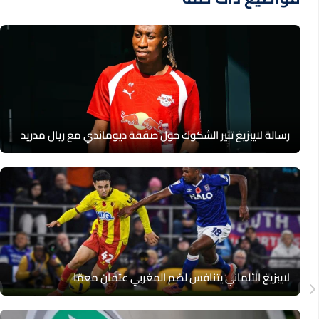
رسالة لايبزيغ تثير الشكوك حول صفقة ديوماندي مع ريال مدريد
لايبزيغ الألماني يتنافس لضم المغربي عثمان معمّا