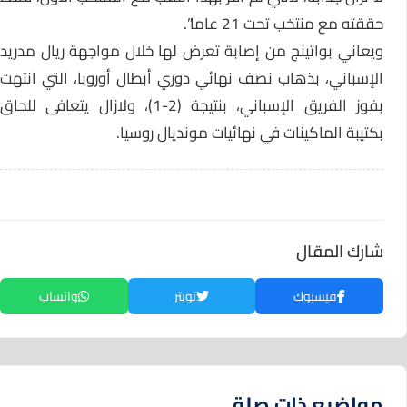
حققته مع منتخب تحت 21 عاما”.
ويعاني بواتينج من إصابة تعرض لها خلال مواجهة ريال مدريد
الإسباني، بذهاب نصف نهائي دوري أبطال أوروبا، التي انتهت
بفوز الفريق الإسباني، بنتيجة (2-1)، ولازال يتعافى للحاق
بكتيبة الماكينات في نهائيات مونديال روسيا.
شارك المقال
فيسبوك
تويتر
واتساب
مواضيع ذات صلة