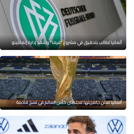
ألمانيا تطالب بتحقيق في مشروع “فيفا” وتنتقد إدارة إنفانتينو
ألمانيا تعلن جاهزيتها لاحتضان كأس العالم في نسخ قادمة