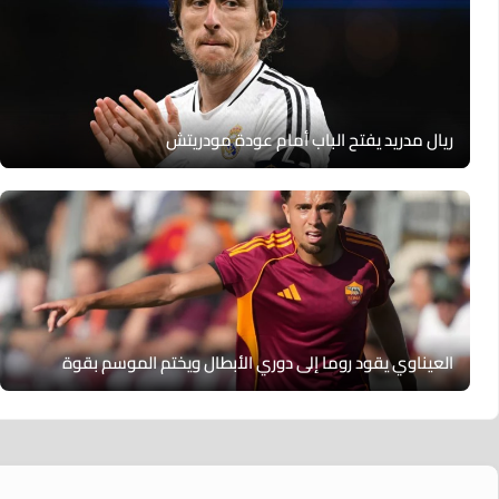
ريال مدريد يفتح الباب أمام عودة مودريتش
العيناوي يقود روما إلى دوري الأبطال ويختم الموسم بقوة