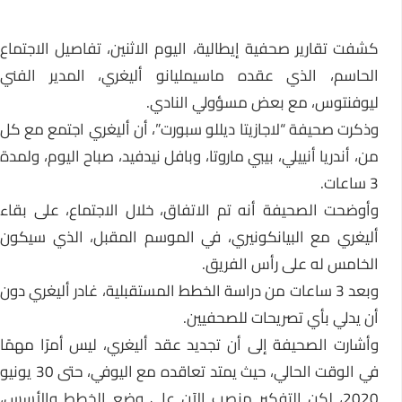
كشفت تقارير صحفية إيطالية، اليوم الاثنين، تفاصيل الاجتماع
الحاسم، الذي عقده ماسيمليانو أليغري، المدير الفني
ليوفنتوس، مع بعض مسؤولي النادي.
وذكرت صحيفة “لاجازيتا ديللو سبورت”، أن أليغري اجتمع مع كل
من، أندريا أنييلي، بيبي ماروتا، وبافل نيدفيد، صباح اليوم، ولمدة
3 ساعات.
وأوضحت الصحيفة أنه تم الاتفاق، خلال الاجتماع، على بقاء
أليغري مع البيانكونيري، في الموسم المقبل، الذي سيكون
الخامس له على رأس الفريق.
وبعد 3 ساعات من دراسة الخطط المستقبلية، غادر أليغري دون
أن يدلي بأي تصريحات للصحفيين.
وأشارت الصحيفة إلى أن تجديد عقد أليغري، ليس أمرًا مهمًا
في الوقت الحالي، حيث يمتد تعاقده مع اليوفي، حتى 30 يونيو
2020، لكن التفكير منصب الآن على وضع الخطط والأسس،