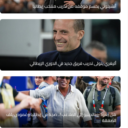
أنشيلوتي يحسم موقفه من تدريب منتخب إيطاليا
أليغري يتولى تدريب فريق جديد في الدوري الإيطالي
هل يعود رونالدينيو إلى الملاعب؟.. ضجة في إيطاليا وغموض يلف
الصفقة