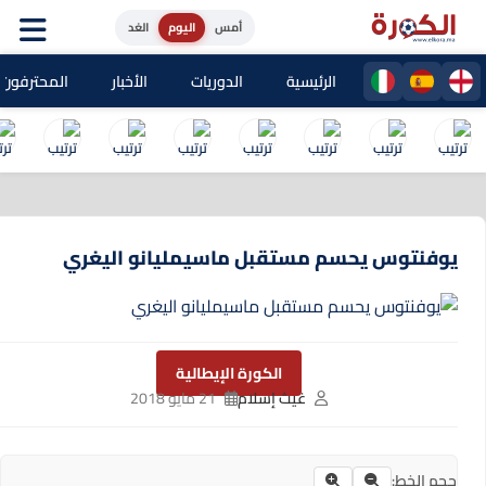
أمس
اليوم
الغد
الرئيسية
الدوريات
الأخبار
المحترفون المغا
يوفنتوس يحسم مستقبل ماسيمليانو اليغري
الكورة الإيطالية
غيث إسلام
21 مايو 2018
حجم الخط: