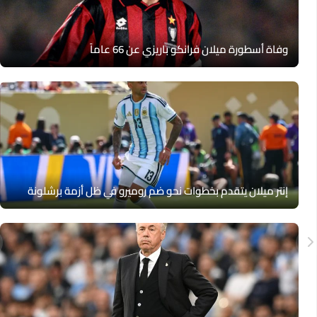
وفاة أسطورة ميلان فرانكو باريزي عن 66 عاماً
إنتر ميلان يتقدم بخطوات نحو ضم روميرو في ظل أزمة برشلونة