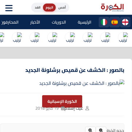
أمس
اليوم
الغد
الرئيسية
الدوريات
الأخبار
المحترفون المغا
بالصور : الكشف عن قميص برشلونة الجديد
الكورة الإسبانية
غيث إسلام
19 مايو 2018
حجم الخط: