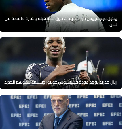
وكيل فينيسيوس يثير التكهنات حول مستقبله بإشارة غامضة من
لندن
ريال مدريد يؤكد عودة فينيسيوس جونيور ويستعد للموسم الجديد