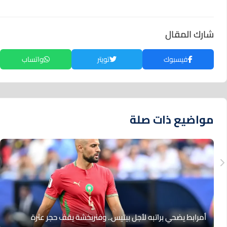
شارك المقال
فيسبوك
تويتر
واتساب
مواضيع ذات صلة
أمرابط يضحي براتبه لأجل بيتيس.. وفنربخشة يقف حجر عثرة