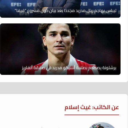
تيباس يهاجم ريال مدريد مجددًا بعد بيان حول مشروع “فيفا”
برشلونة يصطدم بصلابة أتلتيكو مدريد في صفقة ألفاريز
عن الكاتب: غيث إسلام