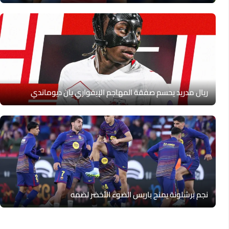
ريال مدريد يحسم صفقة المهاجم الإيفواري يان ديوماندي
نجم برشلونة يمنح باريس الضوء الأخضر لضمه