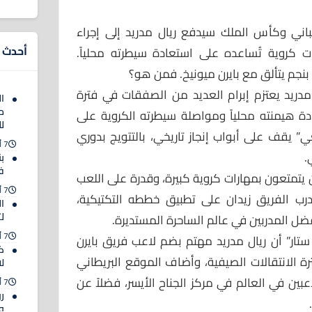
باني وكأس الملك سيدفع ريال مدريد إلى إجراء
أحدث ا
ت كروية تُساعده على استعادة سيطرته محلياً.
بنجم يتألق مع بايرن ميونيخ. فمن هو؟
مدريد يعتزم إبرام العديد من الصفقات في فترة
ا
م
دة هيمنته محلياً ومواصلة سيطرته الكروية على
ل
غي” يقف على أبواب إنجاز تاريخي، بالتتويج بدوري
7 أغسطس 2026
.
ب
ف
 يتمتعون بمهارات كروية كبيرة، وقدرة على اللعب
7 أغسطس 2026
رب الفريق زيدان على تطبيق خططه التكتيكية،
ا
ل
ضل المدربين في عالم الساحرة المستديرة.
7 أغسطس 2026
تار” أن ريال مدريد مهتم بضم لاعب فريق بايرن
ك
ا (25 عاماً) في فترة الانتقالات الصيفية، وأضاف الموقع البريطاني
لا
بين في العالم في مركز الجناح الأيسر، فضلاً عن
7 أغسطس 2026
رو
وا