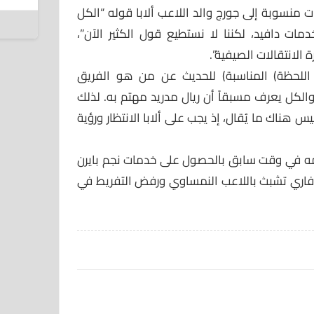
ت منسوبة إلى جورج والد اللاعب ألابا قوله “الكل
7 أغسطس 2026
مات دافيد، لكننا لا نستطيع قول الكثير الآن”،
لانتقالات الصيفية”.
اللحظة) المناسبة) للحديث عن من هو الفريق
والكل يعرف مسبقاً أن ريال مدريد مهتم به. لذلك
س هناك ما يُقال، إذ يجب على ألابا الانتظار ورؤية
امه في وقت سابق بالحصول على خدمات نجم بايرن
البافاري تشبث باللاعب النمساوي ورفض التفريط في