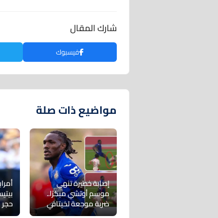
شارك المقال
فيسبوك
مواضيع ذات صلة
إصابة خطيرة تنهي
أمراب
موسم أوتشي مبكرًا..
بيتي
ضربة موجعة لخيتافي
حجر 