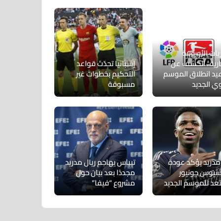
يات الأوروبية
ارية.. الكشف عن
إسبانيا تحدّث قواعد
يد انطلاق الموسم
التحكيم بخطوات غير
وي الجديد
مسبوقة
 مدريد يؤكد عودة
تيباس يهاجم ريال مدريد
سيوس جونيور
مجددًا بعد بيان حول
عد للموسم الجديد
مشروع “فيفا”