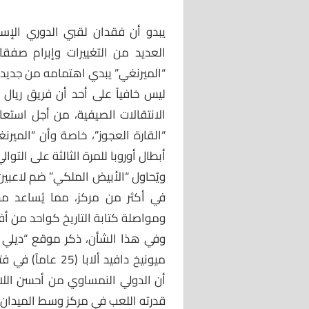
يبدو أن فقدان لقبي الدوري الإس
العديد من التغييرات وإبرام صفقا
“الميرنغي” يبدي اهتمامه من جديد 
ليس خافياً على أحد أن فريق ريال 
الانتقالات الصيفية، من أجل استعا
“القارة العجوز”، خاصة وأن “الميرن
أبطال أوروبا للمرة الثالثة على التوالي
ويُحاول “الأبيض الملكي” ضم لاعبين
في أكثر من مركز، مما يُساعد مد
ومواصلة كتابة التاريخ كواحد من أف
وفي هذا الشأن، ذكر موقع “ديلي س
ميونيخ دافيد ألاب
أن الدولي النمساوي من أحسن اللاع
قدرته اللعب في مركز وسط الميدان.