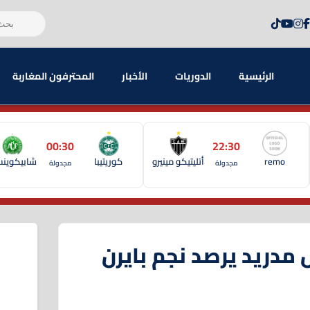
الرئيسية
الدوريات
الأخبار
المحترفون المغاربة
00:30
22:30
remo
أتليتيكو مينيرو
كوريتيبا
شابيكوين
مجدولة
مجدولة
ل مدريد يرصد نجم بايرن