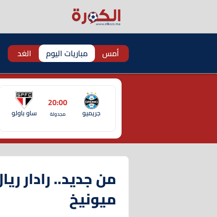
أمس
مباريات اليوم
الغد
20:00
جريميو
ساو باولو
مجدولة
من جديد.. رادار ريا
ميونيخ