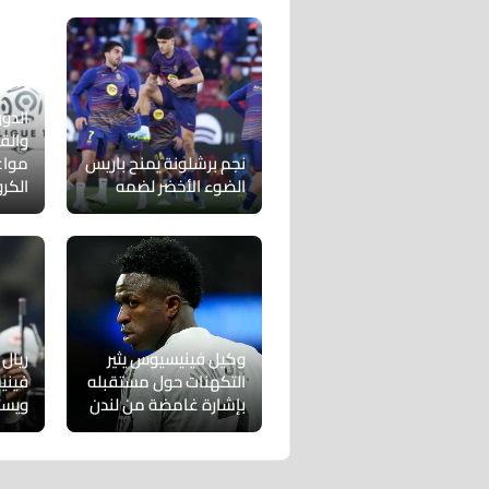
الدور
والق
نجم برشلونة يمنح باريس
مواع
الضوء الأخضر لضمه
الكر
وكيل فينيسيوس يثير
ريال
التكهنات حول مستقبله
فيني
بإشارة غامضة من لندن
ويست