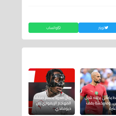
تويتر
واتساب
ط يضحي براتبه لأجل
ريال مدريد يحسم صفقة
س.. وفنربخشة يقف
المهاجم الإيفواري يان
عثرة
ديوماندي