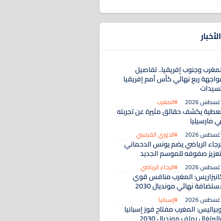
لأخبار
لمغرب وجنوب إفريقيا.. تفاصيل
واجهة ربع نهائي كأس أمم إفريقيا
لسيدات
#المغرب
نعطية يكشف حقائق مثيرة عن تجربته
ي مارسيليا
#الدوري الفرنسي
لرجاء الرياضي يضم يونس الدحماني
تعزيز صفوفه للموسم الجديد
#الرجاء الرياضي
انيزاريس: المغرب منافس قوي
ستضافة نهائي مونديال 2030
#إسبانيا
بياليس: المغرب مفتاح فوز إسبانيا
لبرتغال بملف مونديال 2030