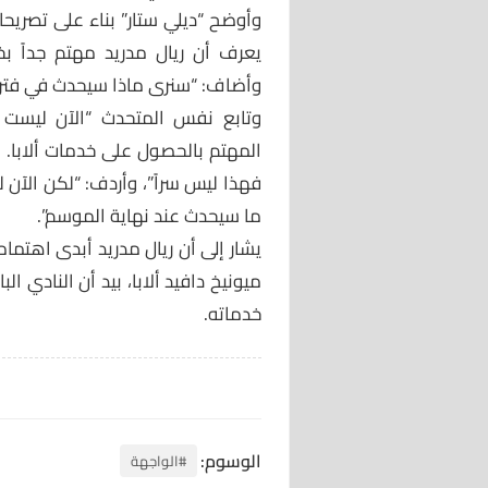
وأوضح “ديلي ستار” بناء على تصريحا
يعرف أن ريال مدريد مهتم جداً بخد
وأضاف: “سنرى ماذا سيحدث في فترة ا
وتابع نفس المتحدث “الآن ليست 
المهتم بالحصول على خدمات ألابا. 
فهذا ليس سراً”، وأردف: “لكن الآن لي
ما سيحدث عند نهاية الموسم”.
يشار إلى أن ريال مدريد أبدى اهتم
ميونيخ دافيد ألابا، بيد أن النادي 
خدماته.
الوسوم:
#الواجهة