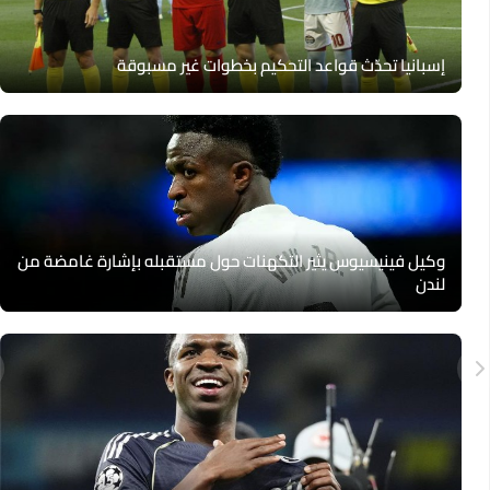
إسبانيا تحدّث قواعد التحكيم بخطوات غير مسبوقة
وكيل فينيسيوس يثير التكهنات حول مستقبله بإشارة غامضة من
لندن