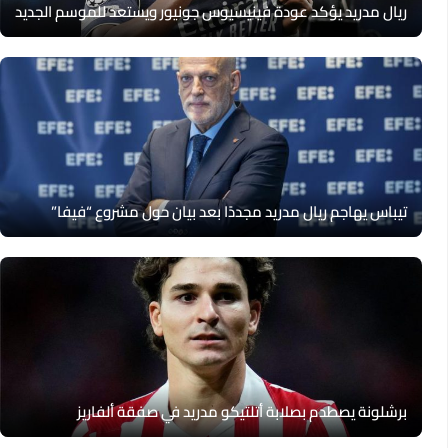
ريال مدريد يؤكد عودة فينيسيوس جونيور ويستعد للموسم الجديد
تيباس يهاجم ريال مدريد مجددًا بعد بيان حول مشروع “فيفا”
برشلونة يصطدم بصلابة أتلتيكو مدريد في صفقة ألفاريز