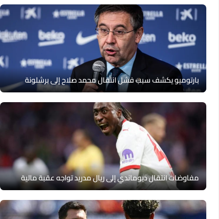
بارتوميو يكشف سبب فشل انتقال محمد صلاح إلى برشلونة
مفاوضات انتقال ديوماندي إلى ريال مدريد تواجه عقبة مالية