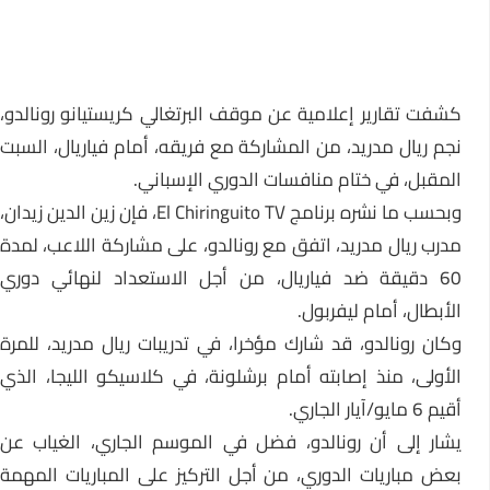
كشفت تقارير إعلامية عن موقف البرتغالي كريستيانو رونالدو،
نجم ريال مدريد، من المشاركة مع فريقه، أمام فياريال، السبت
المقبل، في ختام منافسات الدوري الإسباني.
وبحسب ما نشره برنامج El Chiringuito TV، فإن زين الدين زيدان،
مدرب ريال مدريد، اتفق مع رونالدو، على مشاركة اللاعب، لمدة
60 دقيقة ضد فياريال، من أجل الاستعداد لنهائي دوري
الأبطال، أمام ليفربول.
وكان رونالدو، قد شارك مؤخرا، في تدريبات ريال مدريد، للمرة
الأولى، منذ إصابته أمام برشلونة، في كلاسيكو الليجا، الذي
أقيم 6 مايو/آيار الجاري.
يشار إلى أن رونالدو، فضل في الموسم الجاري، الغياب عن
بعض مباريات الدوري، من أجل التركيز على المباريات المهمة