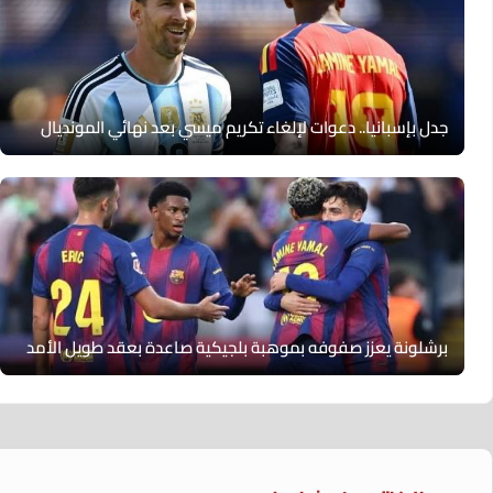
جدل بإسبانيا.. دعوات لإلغاء تكريم ميسي بعد نهائي المونديال
برشلونة يعزز صفوفه بموهبة بلجيكية صاعدة بعقد طويل الأمد