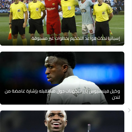
إسبانيا تحدّث قواعد التحكيم بخطوات غير مسبوقة
وكيل فينيسيوس يثير التكهنات حول مستقبله بإشارة غامضة من
لندن