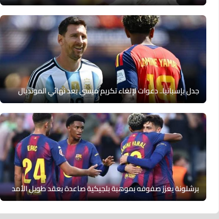
جدل بإسبانيا.. دعوات لإلغاء تكريم ميسي بعد نهائي المونديال
برشلونة يعزز صفوفه بموهبة بلجيكية صاعدة بعقد طويل الأمد