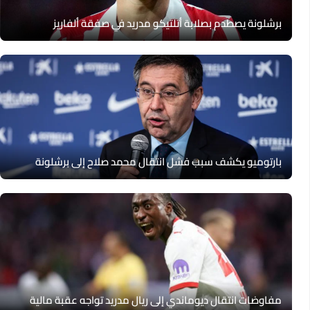
برشلونة يصطدم بصلابة أتلتيكو مدريد في صفقة ألفاريز
بارتوميو يكشف سبب فشل انتقال محمد صلاح إلى برشلونة
مفاوضات انتقال ديوماندي إلى ريال مدريد تواجه عقبة مالية