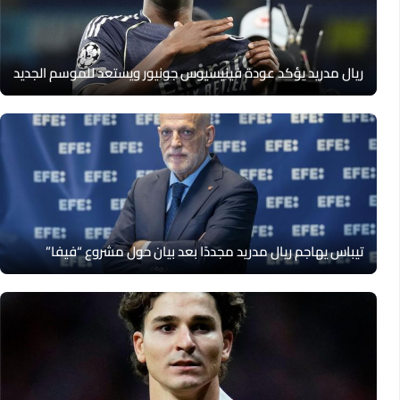
ريال مدريد يؤكد عودة فينيسيوس جونيور ويستعد للموسم الجديد
تيباس يهاجم ريال مدريد مجددًا بعد بيان حول مشروع “فيفا”