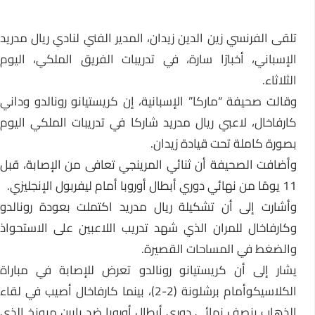
تلقى الفرنسي زين الدين زيدان، المدير الفني لنادي ريال مدريد
الإسباني، أخبارًا سارة، في تدريبات الفريق الملكي، اليوم
الثلاثاء.
وقالت صحيفة “ماركا” الإسبانية، إن كريستيانو رونالدو وداني
كارفاخال، لاعبي ريال مدريد شاركا في تدريبات الملكي اليوم
بصورة كاملة تحت قيادة زيدان.
وأضافت الصحيفة أن ثنائي المرينجي تعافى من الإصابة، قبل
11 يومًا من نهائي دوري أبطال أوروبا أمام ليفربول الإنجليزي.
وأشارت إلى أن تشكيلة ريال مدريد اكتملت بعودة رونالدو
وكارفاخال للمران الذي شهد تدريب اللاعبين على الاستحواذ
والضغط في المساحات القصيرة.
يشار إلى أن كريستيانو رونالدو تعرض للإصابة في مباراة
الكلاسيكوأمام برشلونة (2-2)، بينما كارفاخال أصيب في لقاء
الذهاب بنصف نهائي دوري أبطال أوروبا ضد بايرن ميونخ الذي