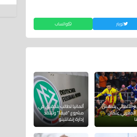
5 أغسطس 2026
تويتر
واتساب
يغ الألماني يتنافس
ألمانيا تطالب بتحقيق في
المغربي عثمان
مشروع “فيفا” وتنتقد
ا
إدارة إنفانتينو