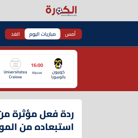
أمس
مباريات اليوم
الغد
16:00
كوبيون
Universitatea
مجدولة
بالوسورا
Craiova
ردة فعل مؤثرة من 
استبعاده من المو