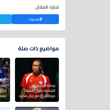
شارك المقال
فيسبوك
مواضيع ذات صلة
رسالة لايبزيغ تثير
لايبز
الشكوك حول صفقة
لضم 
ديوماندي مع ريال مدريد
معمّ