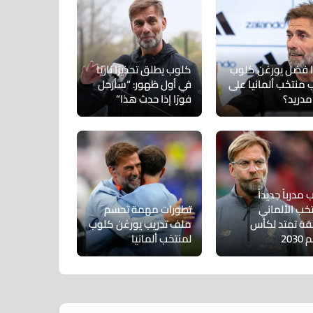
ا فضل يورغن كلوب
كلوب يطلق تحذيرًا ناريًا
 منتخب ألمانيا على
في أول ظهور: “سأرحل
مدريد؟
فورًا إذا حدث هذا”
مدرباً جديداً
تخب الألماني
تطورات مهمة تحسم
ة تمتد لكأس
ملف تدريب يورغن كلوب
203
لمنتخب ألمانيا