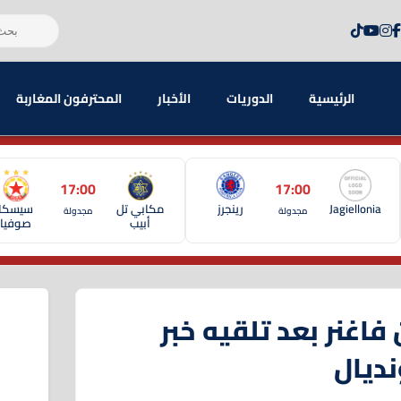
الرئيسية
الدوريات
الأخبار
المحترفون المغاربة
17:00
17:00
Jagiellonia
رينجرز
مكابي تل
سيسكا
مجدولة
مجدولة
أبيب
صوفيا
فاغنر بعد تلقيه خبر
نديال