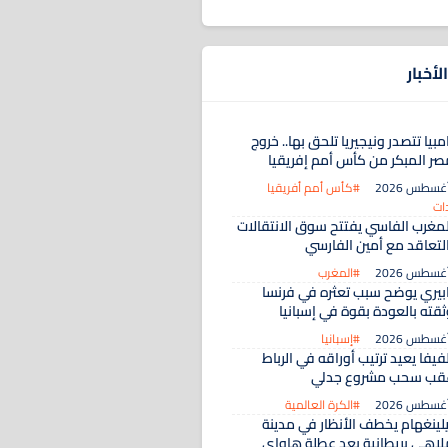
لأخبار
مبيا تتصدر ونيجيريا تلحق بها.. خروج
صر المبكر من كأس أمم إفريقيا
#كأس أمم أفريقيا
ات
لمغرب الفاسي يفتتح سوق الانتقالات
التعاقد مع أمين الفارسي
#المغرب
ابيري يوضح سبب تعثره في فرنسا
ثقته بالعودة بقوة في إسبانيا
#إسبانيا
فيفا يعيد ترتيب أوراقه في الرباط
قب سحب مشروع جدلي
#الكرة العالمية
يلينغهام يخطف الأنظار في مدينة
لاهي بريطانية بعد عطلة هاواي