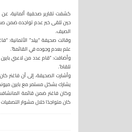
كشفت تقارير صحفية ألمانية، عن رد
حين تلقى خبر عدم تواجده ضمن صفو
الصيف.
وقالت صحيفة “بيلد” الألمانية: “فاغن
علم بعدم وجوده في القائمة”.
وأضافت: “قام عدد من لاعبي بايرن 
تلقاه”.
وأشارت الصحيفة، إلى أن فاغنر كان 
يشارك بشكل مستمر مع بايرن ميونخ خ
وكان فاغنر ضمن قائمة المانشافت
كان متواجدًا خلال مشوار التصفيات ا