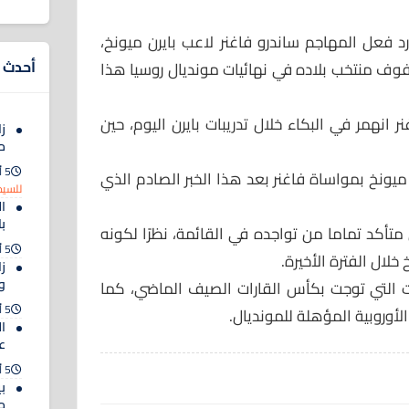
 فعل المهاجم ساندرو فاغنر لاعب بايرن ميونخ،
أحدث ا
ف منتخب بلاده في نهائيات مونديال روسيا هذا
ر انهمر في البكاء خلال تدريبات بايرن اليوم، حين
زا
م
5 أغسطس 2026
ميونخ بمواساة فاغنر بعد هذا الخبر الصادم الذي
للسيد
ا
ب
متأكد تماما من تواجده في القائمة، نظرًا لكونه
5 أغسطس 2026
لال الفترة الأخيرة.
ز
و
 التي توجت بكأس القارات الصيف الماضي، كما
5 أغسطس 2026
لأوروبية المؤهلة للمونديال.
ال
ع
5 أغسطس 2026
ب
م