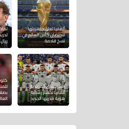
ألمانيا تعلن جاهزيتها
لماذ
لاحتضان كأس العالم في
تدريب
نسخ قادمة
ريال 
كلوب 
بعد إخفاق المونديال..
للمن
ألمانيا تحسم رسميا
بصفق
هوية مدربها الجديد
العالم 0