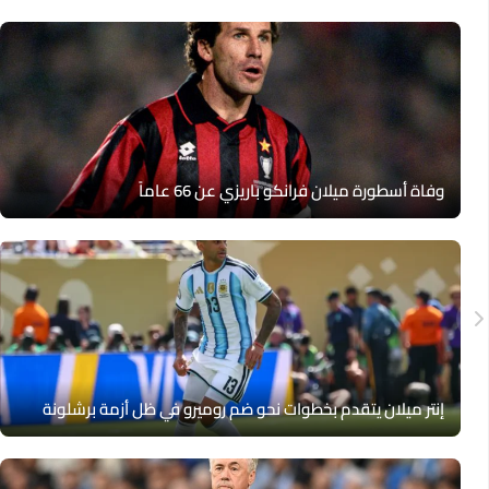
وفاة أسطورة ميلان فرانكو باريزي عن 66 عاماً
إنتر ميلان يتقدم بخطوات نحو ضم روميرو في ظل أزمة برشلونة