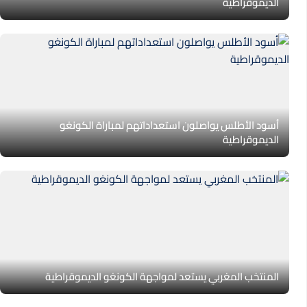
الديموقراطية
أسود الأطلس يواصلون استعداداتهم لمباراة الكونغو
الديموقراطية
المنتخب المغربي يستعد لمواجهة الكونغو الديموقراطية