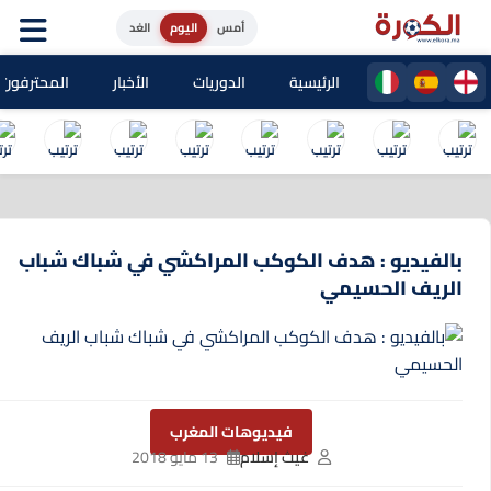
أمس
اليوم
الغد
الرئيسية
الدوريات
الأخبار
المحترفون المغا
بالفيديو : هدف الكوكب المراكشي في شباك شباب
الريف الحسيمي
فيديوهات المغرب
غيث إسلام
13 مايو 2018