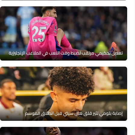
تعديل تحكيمي مرتقب لضبط وقت اللعب في الملاعب الإنجليزية
إصابة بلومي تثير قلق هال سيتي قبل انطلاق الموسم