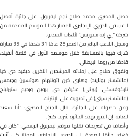
حصل المصري محمد صلاح نجم ليفربول، على جائزة أفضل
لاعب في الدوري الإنجليزي الممتاز هذا الموسم المقدمة من
شركة “إي إيه سبورتس” لألعاب الفيديو.
وسجل اللاعب البالغ من العمر 25 عامًا 31 هدفا في 35 مباراة
شارك فيها بالمسابقة خلال موسمه الأول في قلعة أنفيلد،
قادمًا من روما الإيطالي.
وتفوق صلاح على زملائه المرشحين الآخرين ديفيد دي خيا
(مانشستر يونايتد) وهاري كين (توتنهام هوتسبير) وجيمس
تاركوفسكي (بيرنلي) وكيفن دي بروين ورحيم ستيرلينج
(مانشستر سيتي) في تصويت على الإنترنت.
وعن حصوله على الجائزة، قال الجناح المصري: “أنا سعيد
للغاية، إن الفوز بهذه الجائزة شرف كبير”.
وأضاف في تصريحات نقلها موقع ليفربول الرسمي: “كان في
ذهني دائمًا العودة إلى الدوري الإنجليزي الممتاز كي أثبت