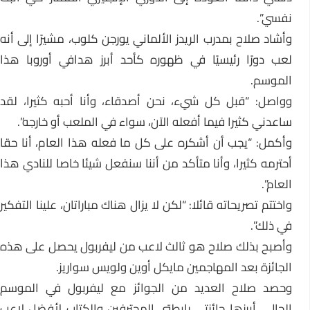
نفسي”.
وأشاد صلاح بمدرب الريدز الألماني يورجن كلوب، مشيرًا إلى أنه
لعب دورًا رئيسيًا في ظهوره كأحد أبرز هدافي أوروبا هذا
الموسم.
وواصل: “قبل كل شيء، نحن أصدقاء، وأنا أحبه كثيرا، لقد
ساعدني كثيرا فيما أفعله الآن، سواء في الملعب أو خارجه”.
وأكمل: “يجب أن أشكره على كل ما فعله هذا العام، أنا حقا
أحترمه كثيرا، وأنا متأكد من أننا سنفعل شيئا خاصا للنادي هذا
العام”.
واختتم تصريحاته قائلا: “لكن لا يزال هناك مباراتان، علينا التفكير
في ذلك”.
وأصبح بذلك صلاح هو ثالث لاعب من ليفربول يحصل على هذه
الجائزة بعد المهاجمين مايكل أوين ولويس سواريز.
وحصد صلاح العديد من الجوائز مع ليفربول في الموسم
الحالي، أبرزها جائزتي رابطتي المحترفين والكتاب لأفضل لاعب