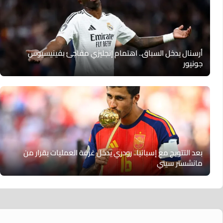
أرسنال يدخل السباق.. اهتمام إنجليزي مفاجئ بفينيسيوس
جونيور
بعد التتويج مع إسبانيا.. رودري يدخل غرفة العمليات بقرار من
مانشستر سيتي