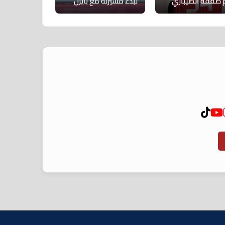
صفقة الصيباري
لبدء مسيرته مع بايرن