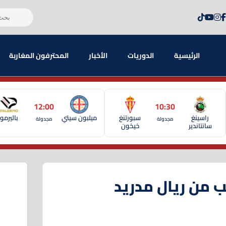
الرئيسية
الدوريات
الأخبار
المحترفون المغاربة
12:00
10:30
راسينغ
سبورتنغ
ميلبون سيتي
باليرمو
مجدولة
مجدولة
سانتاندير
خيخون
ب من ريال مدريد