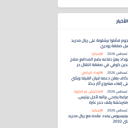
لأخبار
جوم فضّلوا برشلونة على ريال مدريد
بل صفقة رودري
#إسبانيا
لوداد يعزز دفاعه بضم المدافع صلاح
لدين كوفي في صفقة انتقال حر
#الوداد الرياضي
لكاف يعلن دعمه لبيان الفيفا ويثني
ى إلغاء مشروع أثار جدلاً
#ماكينش غير الكورة
رابط يضحي براتبه لأجل بيتيس..
فنربخشة يقف حجر عثرة
#إسبانيا
ينيسيوس يمدد عقده مع ريال مدريد
ى 2032