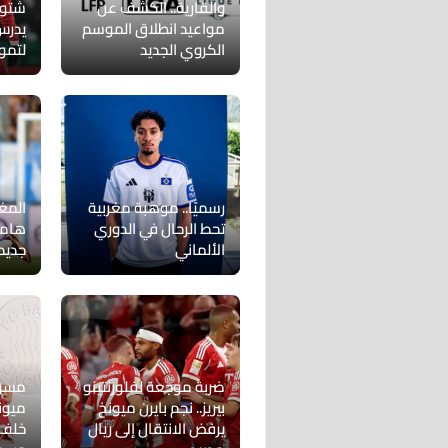
والقارية.. الكشف عن
شتوت
مواعيد انطلاق الموسم
يدرس
الكروي الجديد
لتمو
رسميًا.. موهبة مغربية
المغر
تحط الرحال في الدوري
هامب
الألماني
جديد
ضربة موجعة لفلورنتينو
مسؤو
بيريز.. نجم بايرن ميونخ
ميون
يرفض الانتقال إلى ريال
خلف 