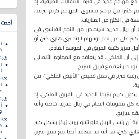
د مع مهاجم جديد في فترة الانتقالات الصيفية، إذ
 كثيرا من تراجع مستوى المهاجم كريم بنزيما،
ة في الكثير من المباريات.
أحدث ا
ة أن ريال مدريد سيتخلص من النجم الفرنسي في
ير على غرار نجم توتنهام الإنجليزي هاري كين أو
ن
ل تعزيز كتيبة الفريق في الموسم القادم.
ق
ر إلى أن الملكي، قد يتعاقد مع المهاجم الألماني
6 أغسطس 2026
ا
ا
 رغبة فيرنر في حمل قميص “الأبيض الملكي”، من
6 أغسطس 2026
ة.
ا
عل
ن يكون كريم بنزيما الجديد في الفريق الملكي، إذ
6 أغسطس 2026
ملك كل مقومات النجاح في ريال مدريد، خاصة وأنه
أم
و
 لايبزيج.
6 أغسطس 2026
 أن رئيس الريال فلورنتينو بيريز، يُركز بشكل كبير
ف
ري كين، بيد أنه قد يتعاقد أيضا مع تيمو فيرنر،
حت