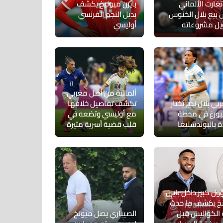
غارت الألماني
بايرن ميونيخ يكشف
 بيع بلال الخنوس
بديل النجم الفرنسي
يل مشروعاته
أوليسي
ألمانية من أصل مغربي
بي بلال ندير يختار
تكشف تفاصيل خلافها
ورغ في محطة
مع أوليسي وتضعه في
ة بالبوندسليغا
قلب قضية أسرية مثيرة
ل كبير داخل بايرن
خ يكشف ما حدث
الكواليس قبل
الصيباري يصل ميونخ