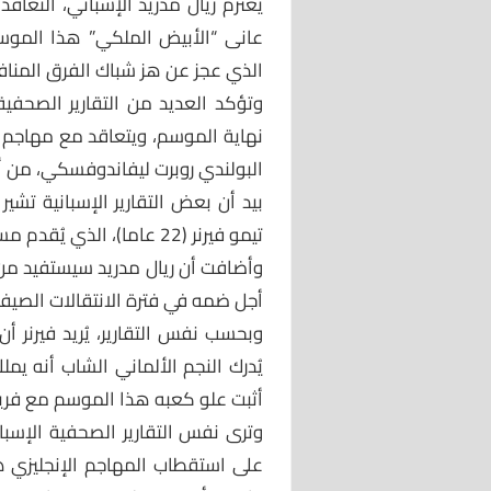
يعتزم ريال مدريد الإسباني، التعاق
عانى “الأبيض الملكي” هذا الموسم
الذي عجز عن هز شباك الفرق المنافس
وتؤكد العديد من التقارير الصحفي
نهاية الموسم، ويتعاقد مع مهاجم كب
البولندي روبرت ليفاندوفسكي، من أج
بيد أن بعض التقارير الإسبانية تشي
تيمو فيرنر (22 عاما)، الذي يُقدم مستويات رائعة مع فريق لايبزيج.
وأضافت أن ريال مدريد سيستفيد من
أجل ضمه في فترة الانتقالات الصيفي
وبحسب نفس التقارير، يُريد فيرنر أ
يُدرك النجم الألماني الشاب أنه ي
أثبت علو كعبه هذا الموسم مع فريقه
وترى نفس التقارير الصحفية الإسبانية
على استقطاب المهاجم الإنجليزي ها