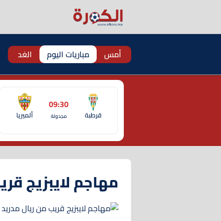
أمس
مباريات اليوم
الغد
09:30
قرطبة
ألميريا
مجدولة
مهاجم لايبزيج قري