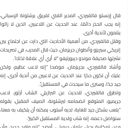
قال إرنستو فالفيردي، المدير الفني لفريق برشلونة الإسباني،
إنه يجب الحذر دائمًا، عند الحديث عن اللاعبين، الذين لا زالوا
ينتمون لأندية أخرى.
وقلل فالفيردي، من أهمية الأحاديث التي دارت عن اجتماع بين
إنريكي سيريزو وأنطوان جريزمان، حيث قال المدرب، في تصريحات
نشرتها صحيفة موندو ديبورتيفو “لا أري أي علاقة لذلك”.
وأشاد فالفيردي، بجريزمان، موضحا “إنه لاعب عظيم، ولكن
عليك أن تكون حذرًا عند الحديث عن لاعبين من أندية أخرى، إنه
جيد جدًا، وسنرى ما سيحدث في المستقبل”.
وتطرق فالفيردي، للحديث عن البرازيلي الشاب آرثور، لاعب
جريميو، المتوقع انضمامه لبرشلونة، الصيف المقبل، بقوله
“يلعب بشكل جيد للغاية، لديه أسلوب يمكنه أن يتكيف به معنا،
سنواصل دعمه، إنه شاب ولديه المستقبل الكبير”.
وعن إمكانية رحيل عثمان ديمبلي، أوضح “إنه وافد جديد، وأن