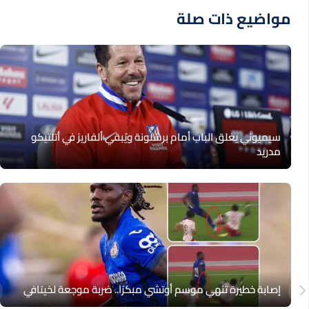
مواضيع ذات صلة
سيميوني يغلق الباب أمام برشلونة ويُبقي ألفاريز في أتلتيكو
مدريد
إصابة خطيرة تنهي موسم أوتشي مبكرًا.. ضربة موجعة لخيتافي