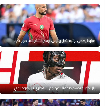
أمرابط يضحي براتبه لأجل بيتيس.. وفنربخشة يقف حجر عثرة
ريال مدريد يحسم صفقة المهاجم الإيفواري يان ديوماندي