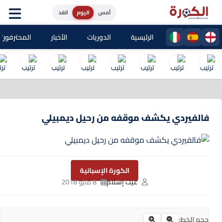
أمس
اليوم
الغد
الرئيسية
الدوريات
الأخبار
المحترفون المغا
فالفيردي يكشف موقفه من رحيل ديمبيلي
الكورة الإسبانية
غيث إسلام
8 مايو 2018
حجم الخط: