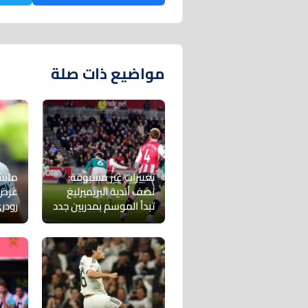
مواضيع ذات صلة
تغييرات غير مسبوقة:
مانش
نصف أندية البريميرليغ
عرض 
تبدأ الموسم بمدربين جدد
رودر