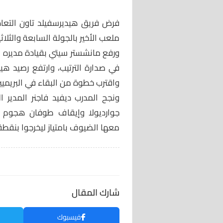
فرض فريق هيديرسفيلد تاون التعاد
ملعب الأخير بالجولة السابعة والثلاث
واقترب خطوة من البقاء في البريميير
ونجح المدرب ديفيد فاجنر المدير
جوارديولا وإيقاف طوفان هجوم ا
معها الضيوف بامتياز ليخرجوا بنقطة م
شارك المقال
فيسبوك