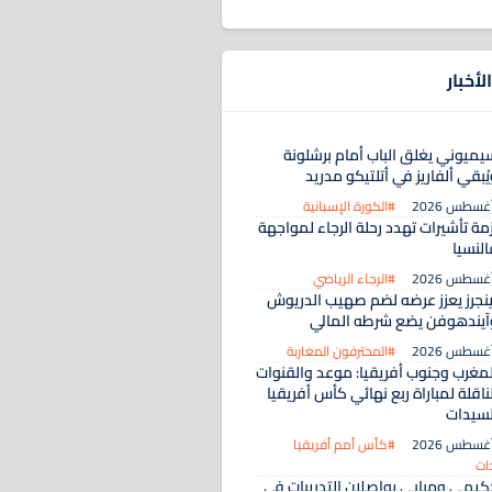
لأخبار
يميوني يغلق الباب أمام برشلونة
ُبقي ألفاريز في أتلتيكو مدريد
#الكورة الإسبانية
مة تأشيرات تهدد رحلة الرجاء لمواجهة
النسيا
#الرجاء الرياضي
ينجرز يعزز عرضه لضم صهيب الدريوش
آيندهوفن يضع شرطه المالي
#المحترفون المغاربة
لمغرب وجنوب أفريقيا: موعد والقنوات
ناقلة لمباراة ربع نهائي كأس أفريقيا
لسيدات
#كأس أمم أفريقيا
ات
كيمي ومبابي يواصلان التدريبات في