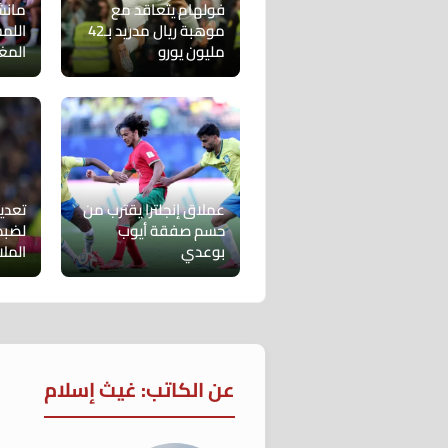
فولهام يتعاقد مع
مانش
موهبة ريال مدريد بـ42
اللم
مليون يورو
المغ
عملاق إنجلترا يقترب من
تعدي
حسم صفقة أيوب
لضبط
بوعدي
الملا
عن الكاتب: غيث إسلام