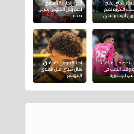
ستر سيتي يضع
أندية إنجليزية تتسابق
سات الأخيرة لضم
لضم بلال الخنوس بعرض
ربي أيوب بوعدي
ضخم
ل تحكيمي مرتقب
إصابة بلومي تثير قلق
 وقت اللعب في
هال سيتي قبل انطلاق
عب الإنجليزية
الموسم