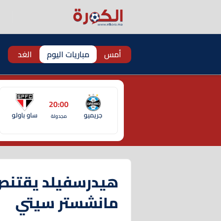
أمس
مباريات اليوم
الغد
20:00
جريميو
ساو باولو
مجدولة
هيدرسفيلد يقتنص 
مانشستر سيتي