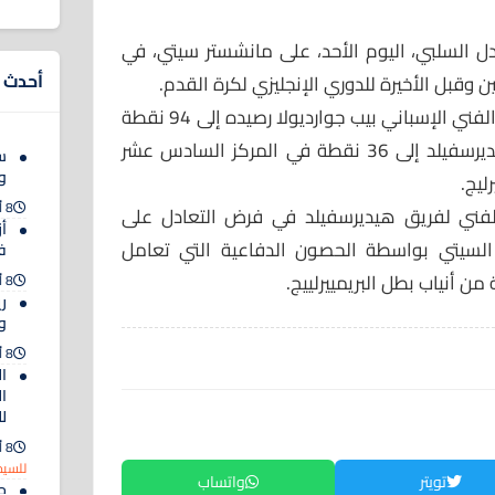
ل السلبي، اليوم الأحد، على مانشستر سيتي، في
أحدث ا
ين وقبل الأخيرة للدوري الإنجليزي لكرة القدم.
ورفع مانشستر سيتي بقيادة مديره الفني الإسباني بيب جوارديولا رصيده إلى 94 نقطة
في صدارة الترتيب، وارتفع رصيد هيديرسفيلد إلى 36 نقطة في المركز السادس عشر
س
وي
ليج.
8 أغسطس 2026
 الفني لفريق هيديرسفيلد في فرض التعادل على
أز
لسيتي بواسطة الحصون الدفاعية التي تعامل
ف
ن أنياب بطل البريمييرلييج.
8 أغسطس 2026
ر
و
8 أغسطس 2026
ا
ال
ل
8 أغسطس 2026
للسيد
تويتر
واتساب
ح