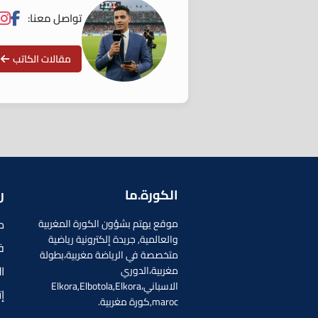
تواصل معنا:
مقالات الكاتب
الكورة.ما
ر
م
موقع يهتم بشؤون الكورة المغربية
والعالمية, جريدة إلكترونية رياضية
ف
متخصصة في الرياضة مغربية،بطولة
ا
مغربية،الدوري
الاسباني،Elkora,Elbotola,Elkora
إ
maroc,كورة مغربية.