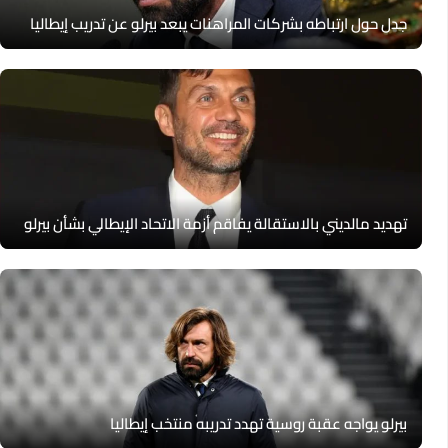
جدل حول ارتباطه بشركات المراهنات يبعد بيرلو عن تدريب إيطاليا
تهديد مالديني بالاستقالة يفاقم أزمة الاتحاد الإيطالي بشأن بيرلو
بيرلو يواجه عقبة روسية تهدد تدريبه منتخب إيطاليا