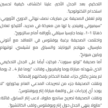
التحكيم، بعد الجدل الأخير، علينا اكتشاف كيفية تحسين
استخدام التكنولوجيا”.
ولم تغفل الصحيفة عن مباريات نصف نهائي الدوري الأوروبي:
“سيميوني وفينجر، يا لها من معركة في مدريد، أتلتيكو تعادل
ذهابًا 1-1، بينما جارسيا سيلقي بأوراقه أمام سالزبورج”.
واختتمت الصحيفة برغبة يوفنتوس في التعاقد مع أنتوني
مارسيال، مهاجم اليونايتد والسباق مع تشيلسي، توتنهام
وبايرن ميونخ”.
أما صحيفة “توتو سبورت”، فركزت أيضًا على الجدل التحكيمي
الذي شهدته مباراة روما وليفربول، وقالت: “روما فاز 4 ـ 2، روما
لم يمنح ركلتي جزاء، فقط الحكام بإمكانهم إقصائه”.
ونقلت الصحيفة جزء من تصريحات المدعي العام بيكورارو: “لا
يوجد أي إجراءات على واقعة مباراة إنتر ويوفنتوس”.
ونقلت الصحيفة تصريح ساندرو مازولا، لاعب إنتر السابق، قائلة:
“مازولا ينهي الجدل حول إنتر ويوفنتوس ولقب الكالتشيو”.