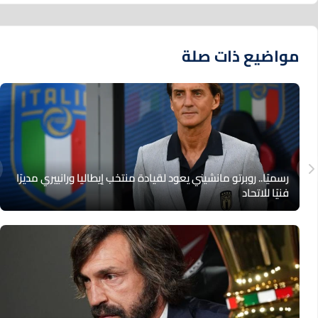
مواضيع ذات صلة
رسميًا.. روبرتو مانشيني يعود لقيادة منتخب إيطاليا ورانييري مديرًا
فنيًا للاتحاد