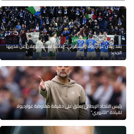
بعد رفض غوارديولا وأنشيلوتي.. إيطاليا تستعد للإعلان عن مدربها
الجديد
رئيس الاتحاد الإيطالي يعلق على حقيقة مفاوضة غوارديولا
لقيادة “الأتزوري”