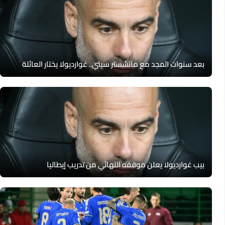
بعد سنوات المجد مع مانشستر سيتي.. غوارديولا يختار العائلة
بيب غوارديولا يعلن موقفه النهائي من تدريب إيطاليا