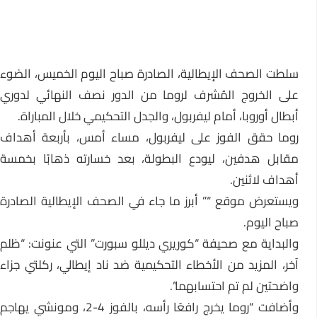
سلطت الصحف الإيطالية، الصادرة صباح اليوم الخميس، الضوء
على الخروج المُشرف لروما من الدور نصف النهائي لدوري
أبطال أوروبا، أمام ليفربول، والجدل التحكيمي خلال المباراة.
روما حقق الفوز على ليفربول، مساء أمس، بأربعة أهداف
مقابل هدفين، ليودع البطولة، بعد خسارته ذهابًا بخمسة
أهداف لاثنين.
ويستعرض موقع “” أبرز ما جاء في الصحف الإيطالية الصادرة
صباح اليوم.
والبداية مع صحيفة “كوريري ديللو سبورت” التي عنونت: “ظلم
آخر، المزيد من الأخطاء التحكيمية ضد ناد إيطالي، ركلتي جزاء
واضحتين لم تم احتسابهما”.
وأضافت “روما يخرج رافعًا رأسه، بالفوز 4-2، ومونشي يهاجم