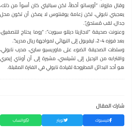
وقال مازولا: “أورساتو أخطأ، لكن سباليتي كان أسوأ من ذلك،
يعجبني نابولي، لكن زعامة يوفنتوس لا يمكن أن تكون محل
جدال، لقب مُستحق”.
وعنونت صحيفة “لاجازيتا ديللو سبورت”: “روما يحتاج للتصفيق،
بعد فوزه 4-2، ليفربول إلى النهائي لمواجهة ريال مدريد”.
وسلطت الصحيفة الضوء على ماوريسيو ساري، مدرب نابولي،
واقترابه من الرحيل إلى تشيلسي، مشيرة إلى أن أوناي إيمري
هو أحد البدائل المطروحة لقيادة نابولي في الفترة المقبلة.
شارك المقال
فيسبوك
تويتر
واتساب