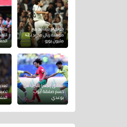
فولهام يتعاقد مع
مانش
موهبة ريال مدريد بـ42
اللم
مليون يورو
المغ
عملاق إنجلترا يقترب من
تعدي
حسم صفقة أيوب
لضبط
بوعدي
الملا