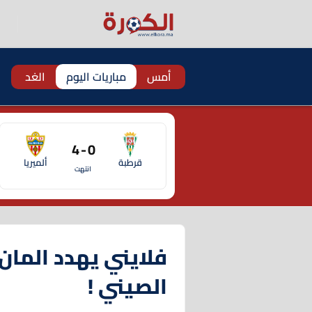
أمس
مباريات اليوم
الغد
0 - 4
قرطبة
ألميريا
انتهت
فلايني يهدد المان 
الصيني !