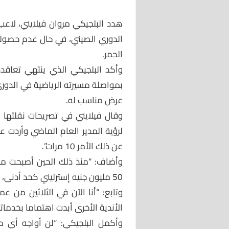
هدد البلجيكي مروان فيلايني، لاعب و
الدوري الصيني، في حال عدم حصول
الحمر.
وأكد البلجيكي الذي ينتهي تعاقده
بمواصلة مسيرته الرياضية في الدوري
عرض مناسب له.
وقال فيلايني في تصريحات نقلتها ص
لرؤية المدير العام الماضي وأردت عقد
عن ذلك الأمر 10 مرات”.
وأضاف: “منذ ذلك الحين أصبحت مهم
50 مليون جنيه إسترليني كحد أدنى، لذلك النادي يعرف أنه ارتكب خطأ معي”
وتابع: “أنا الآن في الثلاثين من 
الأندية الأخرى أبدت اهتماما بخدمات
وأكمل البلجيكي: “لن أواجه أي