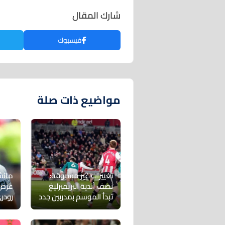
شارك المقال
فيسبوك
مواضيع ذات صلة
تغييرات غير مسبوقة:
مانش
نصف أندية البريميرليغ
عرض 
تبدأ الموسم بمدربين جدد
رودر