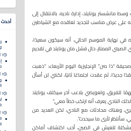
سط مانشستر يونايتد، إدارة ناديه، بالانتقال إلى
أحدث ا
ه على عرض مناسب لتجديد تعاقده مع الشياطين
 في نهاية الموسم الحالي، أنه سيكون سعيدًا،
رو
وا
 الصيني الممتاز، حال فشل مان يونايتد في تقديم
7 أغسطس 2026
إ
حيفة “ذا صن” الإنجليزية اليوم الأربعاء: “ذهبت
مب
ًا جديدًا، ثم عقدت اجتماعًا ثانيًا، لكنني لن أسأل
7 أغسطس 2026
و
ا
ًا للفريق، وتعويضي بلاعب آخر سيكلف يونايتد
7 أغسطس 2026
ل
ف
عمري، وهناك محادثات مع النادي، لكن العديد من
7 أغسطس 2026
ي، سأنتظر لأرى ما سيحدث”.
ا
ا
 مشكلة للعيش في الصين، أحب اكتشاف أماكن