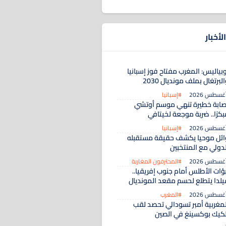
لأخبار
بياليس: المغرب مفتاح فوز إسبانيا
لبرتغال بملف مونديال 2030
#إسبانيا
صابة خطيرة تنهي موسم أوتشي
كرًا.. ضربة موجعة لخيتافي
#إسبانيا
ائل موحيا يكشف حقيقة مستقبله
لدولي مع المنتخبين
#المحترفون المغاربة
بؤات الأطلس أمام جنوب إفريقيا..
يلدا يتطلع لحسم مقعد المونديال
#المغرب
لمغربية أمبر تسودالي تحصد لقب
لكيك بوكسينغ في الصين