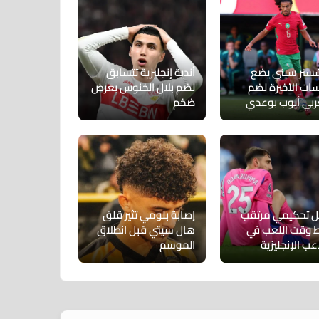
ستر سيتي يضع
أندية إنجليزية تتسابق
سات الأخيرة لضم
لضم بلال الخنوس بعرض
ربي أيوب بوعدي
ضخم
ل تحكيمي مرتقب
إصابة بلومي تثير قلق
 وقت اللعب في
هال سيتي قبل انطلاق
عب الإنجليزية
الموسم