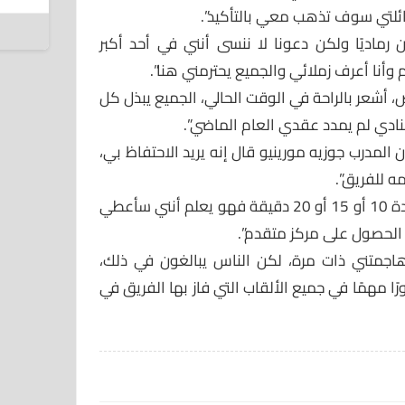
7 أغسطس 2026
ئلتي سوف تذهب معي بالتأكيد”.
رماديًا ولكن دعونا لا ننسى أنني في أحد أكبر
ام وأنا أعرف زملائي والجميع يحترمني هنا”.
ض، أشعر بالراحة في الوقت الحالي، الجميع يبذل كل
نادي لم يمدد عقدي العام الماضي”.
المدرب جوزيه مورينيو قال إنه يريد الاحتفاظ بي،
 للفريق”.
وأوضح: “سواء كنت في الملعب لمدة 10 أو 15 أو 20 دقيقة فهو يعلم أنني سأعطي
الحصول على مركز متقدم”.
 هاجمتني ذات مرة، لكن الناس يبالغون في ذلك،
ًا مهمًا في جميع الألقاب التي فاز بها الفريق في