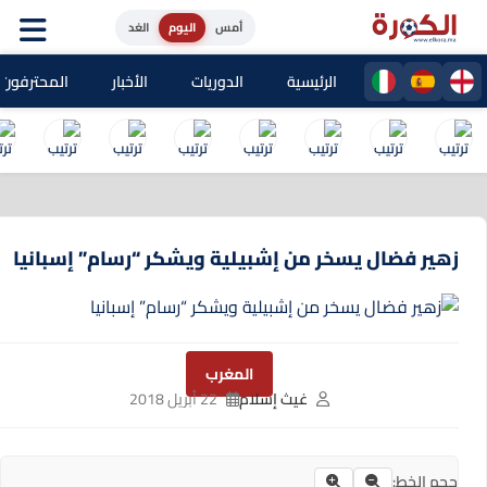
أمس
اليوم
الغد
الرئيسية
الدوريات
الأخبار
المحترفون المغا
زهير فضال يسخر من إشبيلية ويشكر “رسام” إسبانيا
المغرب
غيث إسلام
22 أبريل 2018
حجم الخط: