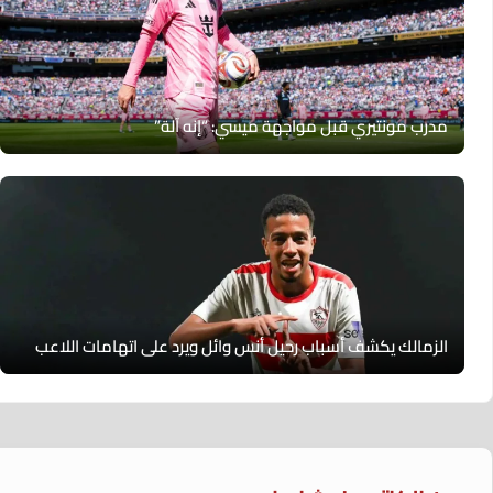
مدرب مونتيري قبل مواجهة ميسي: “إنه آلة”
الزمالك يكشف أسباب رحيل أنس وائل ويرد على اتهامات اللاعب