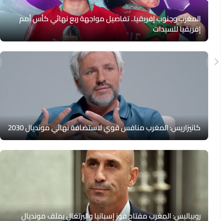
المغرب وجنوب إفريقيا.. تفاصيل مواجهة ربع نهائي كأس أمم
إفريقيا للسيدات
كانيزاريس: المغرب منافس قوي لاستضافة نهائي مونديال 2030
روبياليس: المغرب مفتاح فوز إسبانيا والبرتغال بملف مونديال