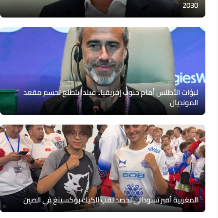
2030
لبؤات الأطلس أمام جنوب إفريقيا.. فيلدا يتطلع لحسم مقعد
المونديال
المغربية أمبر تسودالي تحصد لقب الكيك بوكسينغ في الصين