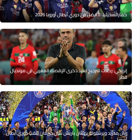
كفاراتسخيليا الأفضل في دوري أبطال أوروبا 2026
إنريكي: ركلات الترجيح تعيد ذكرى الإقصاء المغربي في مونديال
قطر
ريال مدريد وبرشلونة يهنئان باريس سان جيرمان بلقب دوري أبطال
أوروبا