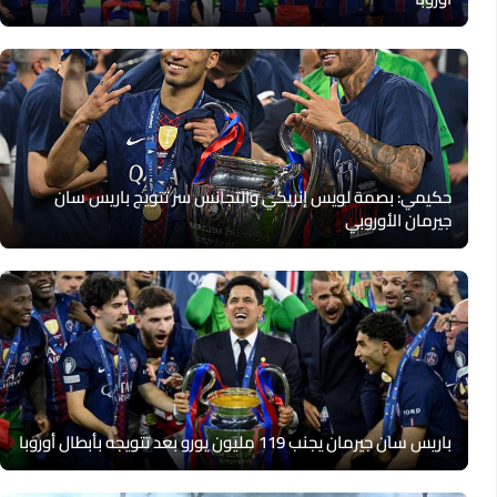
حكيمي: بصمة لويس إنريكي والتجانس سر تتويج باريس سان
جيرمان الأوروبي
باريس سان جيرمان يجنب 119 مليون يورو بعد تتويجه بأبطال أوروبا