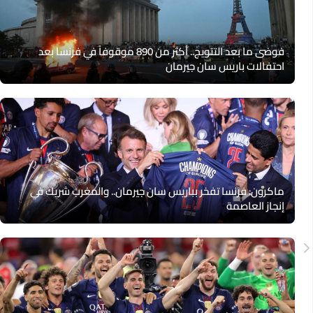
فوضى ما بعد التتويج.. أكثر من 890 موقوفاً في فرنسا بعد
احتفالات باريس سان جيرمان
ماكرون: فرنسا تفخر بباريس سان جيرمان.. والمغرب شريك في
إنجاز العاصمة