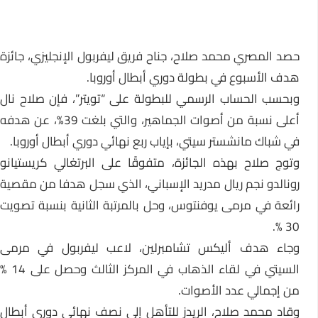
حصد المصري محمد صلاح، جناح فريق ليفربول الإنجليزي، جائزة
هدف الأسبوع في بطولة دوري أبطال أوروبا.
وبحسب الحساب الرسمي للبطولة على “تويتر”، فإن صلاح نال
أعلى نسبة من أصوات الجماهير، والتي بلغت 39%، عن هدفه
في شباك مانشستر سيتي، بإياب ربع نهائي دوري أبطال أوروبا.
وتوج صلاح بهذه الجائزة، متفوقًا على البرتغالي كريستيانو
رونالدو نجم ريال مدريد الإسباني، الذي سجل هدفا من مقصية
رائعة في مرمى يوفنتوس، وحل بالمرتبة الثانية بنسبة تصويت
30 %.
وجاء هدف أليكس تشامبرلين، لاعب ليفربول في مرمى
السيتي في لقاء الذهاب في المركز الثالث وحصل على 14 %
من إجمالي عدد الأصوات.
وقاد محمد صلاح، الريدز للتأهل إلى نصف نهائي دوري أبطال