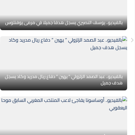
بالفيديو.. يوسف النصيري يسجل هدفا جميلا في مرمى يوفنتوس
بالفيديو.. عبد الصمد الزلزولي ” يهين ” دفاع ريال مدريد وكاد يسجل
هدف جميل