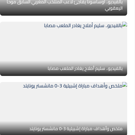
بالفيديو.. أوساسونا يفاجئ لاعب المنتخب المغربي السابق موحا
اليعقوبي
بالفيديو.. سليم أملاح يغادر الملعب مصابا
ملخص وأهداف مباراة إشبيلية 3-0 مانشستر يونايتد