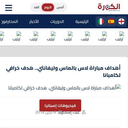
أمس
اليوم
الغد
الرئيسية
الدوريات
الأخبار
المحترفون المغا
أهداف مباراة لاس بالماس وليفانتي.. هدف خرافي
لكامبانا
فيديوهات إسبانيا
غيث إسلام
8 أبريل 2018