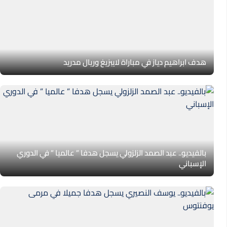
هدف ابراهيم دياز في مباراة لايبزيغ وريال مدريد
بالفيديو.. عبد الصمد الزلزولي يسجل هدفا ” عالميا ” في الدوري
الإسباني