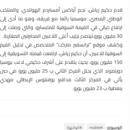
قدم حكيم زياش، نجم أياكس أمستردم الهولندي، والمنتخب
الوطني المصري، موسميا رائعا مع فريقه، وهو ما أدى إلى
ارتفاع خيالي في القيمة السوقية للمايسترو، والتي وصلت إلى
30 مليون يورو،ليتصدر ترتيب أغلى اللاعبين المحترفين المغاربة.
وكشف موقع “ترانسفير ماركت” المتخصص في تحليل القيم
السوقية للاعبين، أن حكيم زياش، ارتفعت قيمته التسويقية إلى
150 مليون يورو، بحيث يتقدم على أِشرف حكيمي لاعب بروسيا
دورتموند الذي يحتل المركز الثاني ب 25 مليون يورو ،في حين
يأتي في المركز الثالث مدافع يوفنتوس الإيطالي مهدي
بنعطية ب 23 مليون يورو.
الوسوم:
#mobile
#الواجهة