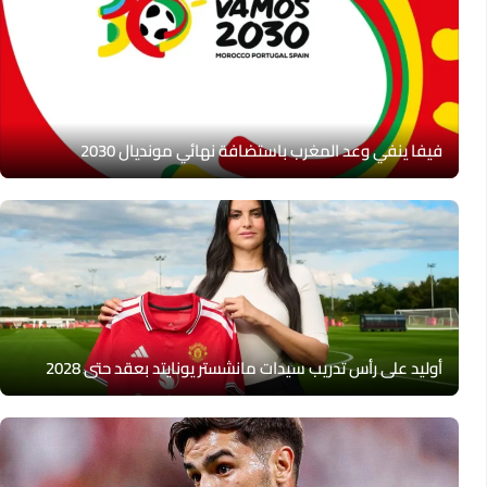
فيفا ينفي وعد المغرب باستضافة نهائي مونديال 2030
أوليد على رأس تدريب سيدات مانشستر يونايتد بعقد حتى 2028