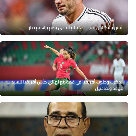
رئيس بشكتاش ينفي اهتمام النادي بضم براهيم دياز
المغرب وجنوب أفريقيا في قمة ربع نهائي كأس أفريقيا للسيدات:
موعد وتفاصيل