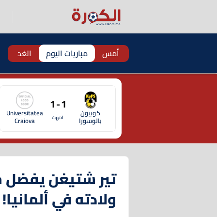
أمس
مباريات اليوم
الغد
1 - 1
كوبيون
Universitatea
انتهت
بالوسورا
Craiova
تير شتيغن يفضل م
ولادته في ألمانيا!