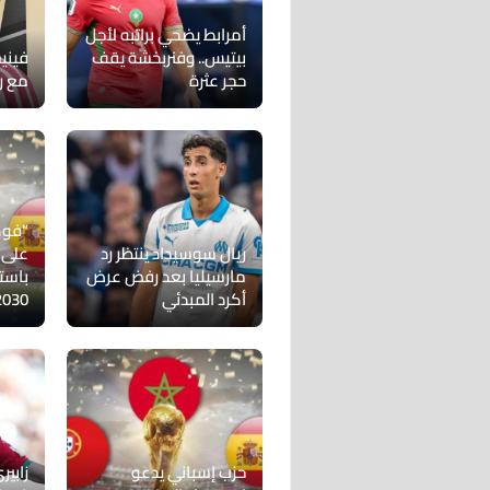
أمرابط يضحي براتبه لأجل
بيتيس.. وفنربخشة يقف
فيني
حجر عثرة
مع ري
“فوك
ريال سوسيداد ينتظر رد
على 
مارسيليا بعد رفض عرض
باست
أكرد المبدئي
2030
حزب إسباني يدعو
زابي