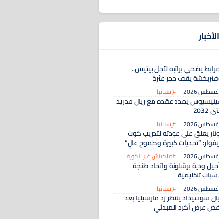
لأخبار
رابط يضحي براتبه لأجل بيتيس..
فنربخشة يقف حجر عثرة
#إسبانيا
ينيسيوس يمدد عقده مع ريال مدريد
ى 2032
#إسبانيا
ونار يعلق على عودته لتدريب كوت
يفوار: “تحديات كبيرة وطموح عالٍ”
#ماكينش غير الكورة
أجيل ودية برشلونة واتحاد طنجة
أسباب تنظيمية
#إسبانيا
ال سوسيداد ينتظر رد مارسيليا بعد
فض عرض أكرد المبدئي