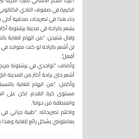
أعرب النجم الألماني مارك أندريه
الكبيرة في صفوف النادي الكتالوني 
جاء هذا في تصريحات صحفية أدلى بها
يشعر بالراحة في مدينة برشلونة أكثر م
وقال شتيجن: “من الهام للغاية بال
لن أشعر بالراحة لو كنت متواجد في م
أفعل”.
وأضاف: “تواجدي في برشلونة مريح ب
أشعر حتى براحة أكثر من المدينة الت
وأكمل: “من الهام للغاية بالنسب
مستوى كرة القدم، لكن على المست
والمنطقة من حوله”.
واختتم تصريحاته: “طيبة جراني في
يعاملونني بشكل رائع للغاية وهذا 