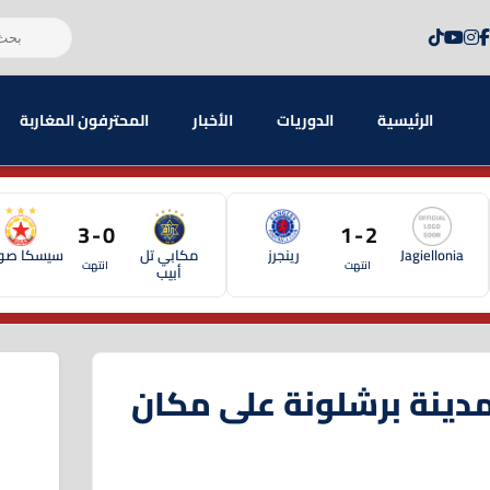
الرئيسية
الدوريات
الأخبار
المحترفون المغاربة
0 - 3
2 - 1
Jagiellonia
رينجرز
مكابي تل
سيسكا صوف
انتهت
انتهت
أبيب
دينة برشلونة على مكان