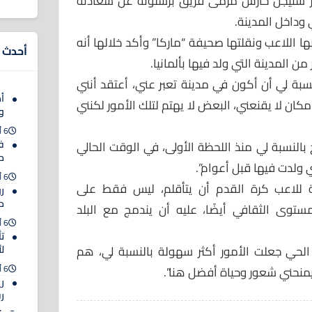
 تير شتيجن حارس مرمى فريق برشلونة عن سعادته
وداخل المدينة.
 اللاعب ونقلتها صحيفة “ماركا” وأكد خلالها أنه
أحدث ا
ن المدينة التي ولد فيها بألمانيا.
نسبة لي أن أكون في مدينة تعبر عني، أعتقد أنني
أم
كان لا يقنعني، البعض لا يهتم لتلك الأمور لكنني
و
6 أغسطس 2026
ف
النسبة لي منذ اللحظة الأولى، في الوقت الحالي
حت
ي ولدت فيها قبل أعوام”.
6 أغسطس 2026
ة للاعب كرة القدم أن يتأقلم، ليس فقط على
ر
د
وى الثقافي أيضًا، عليه أن يندمج مع البلد
6 أغسطس 2026
ت
 الحي جعلت الأمور أكثر سهولة بالنسبة لي، هم
ل
6 أغسطس 2026
يمنحني شعور وحياة أفضل هنا”.
ري
ر