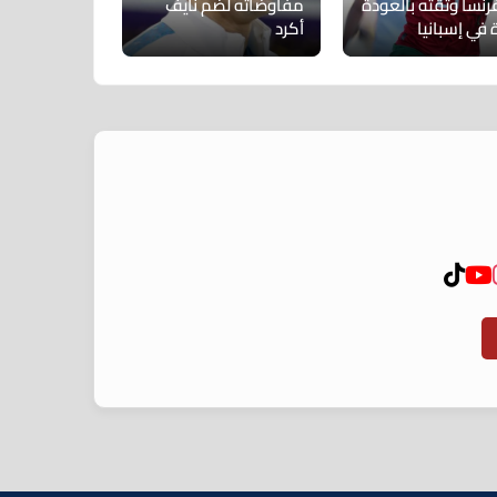
رنسا وثقته بالعودة
مفاوضاته لضم نايف
 في إسبانيا
أكرد