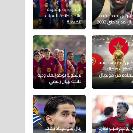
تأجيل ودية برشلونة
سيوس يمدد عقده
واتحاد طنجة لأسباب
ال مدريد حتى 2032
تنظيمية
س” يجدد هجومه
المغرب ويطالب
بعاده من مونديال
برشلونة يؤكد إلغاء ودية
طنجة ببيان رسمي
ري يوضح سبب تعثره
ريال سوسيداد يكثف