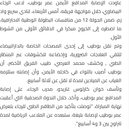
عاودت الإصابة المدافع الأيمن عمر بوطيب، لاعب الرجاء
البيضاوي، خلال مواجهة فريقه، أمس الأربعاء، لنادي سريع واد
زم، ضمن الجولة 12 من منافسات البطولة الوطنية الاحترافية،
ما اضطره إلى الخروج مبكرا في الدقائق الأولى من الشوط
الأول.
وتم نقل بوطيب إلى إحدى المصحات الخاصة بالدارالبيضاء
لتلقي العلاجات الضرورية، وإخضاعه للكشوفات عبر المنظار
الطبي , وكشف محمد العرصي، طبيب الفريق الأخضر، أن
بوطيب أصيب بالتواء في كاحله الأيمن، وأن إصابته ستلزمه
الغياب عن الميادين لمدة لا تقل عن ثلاثة أسابيع.
وتأسف خوان كارلوس غاريدو، مدرب الرجاء، على إصابة
المدافع عمر بوطيب، وأكد، خلال الندوة الصحفية التي أعقبت
نهاية المباراة، “توصلت بتأكيد من الطاقم الطبي للرجاء بتعرض
عمر بوطيب لإصابة بليغة، ستبعده عن الملاعب الرياضية لمدة
تتراوح بين 3 و4 أسابيع “.