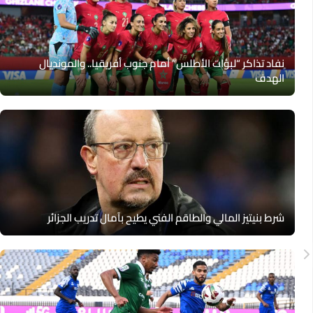
نفاد تذاكر “لبؤات الأطلس” أمام جنوب أفريقيا.. والمونديال
الهدف
شرط بنيتيز المالي والطاقم الفني يطيح بآمال تدريب الجزائر