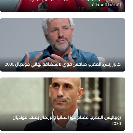
إفريقيا للسيدات
كانيزاريس: المغرب منافس قوي لاستضافة نهائي مونديال 2030
روبياليس: المغرب مفتاح فوز إسبانيا والبرتغال بملف مونديال
2030