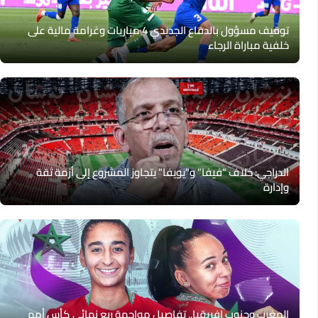
توقيف مسؤول بالدفاع الجديدي 4 مباريات وغرامة مالية على
خلفية مباراة الرجاء
الدراجي: خلاف “فيفا” و”يويفا” يتجاوز المشروع إلى أزمة ثقة
وإدارة
المغرب وجنوب إفريقيا.. تفاصيل مواجهة ربع نهائي كأس أمم